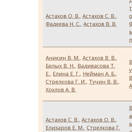
Астахов О. В.
,
Астахов С. В.
,
о
Фадеева Н. С.
,
Астахов В. В.
п
Аникин В. М.
,
Астахов В. В.
,
Белых В. Н.
,
Вадивасова Т.
у
Е.
,
Елина Е. Г.
,
Нейман А. Б.
,
Стрелкова Г. И.
,
Тучин В. В.
,
Хохлов А. В.
Астахов С. В.
,
Астахов О. В.
,
Елизаров Е. М.
,
Стрелкова Г.