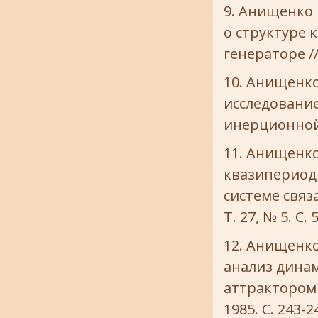
Анищенко B.
о структуре
генераторе //
Анищенко 
исследование
инерционной 
Анищенко 
квазипериоди
системе связ
Т. 27, № 5. С.
Анищенко 
анализ дина
аттрактором 
1985. С. 243-2