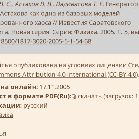
 С., Астахов В. В., Вадивасова Т. Е.
Генератор
стахова как одна из базовых моделей
ованного хаоса // Известия Саратовского
а. Новая серия. Серия: Физика. 2005. Т. 5, вып.
18500/1817-3020-2005-5-1-54-68
атья опубликована на условиях лицензии
Cre
mons Attribution 4.0 International (CC-BY 4.0)
на онлайн:
17.11.2005
т в формате PDF(Ru):
скачать
(загрузок: 1
кации:
русский
зика
ья