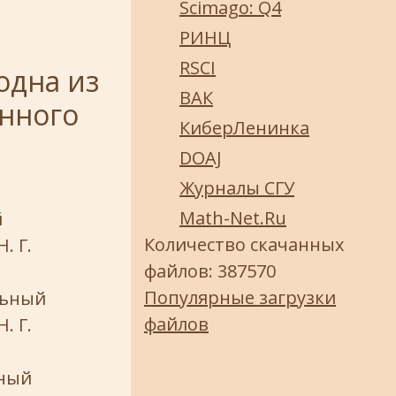
Scimago: Q4
РИНЦ
RSCI
одна из
ВАК
нного
КиберЛенинка
DOAJ
Журналы СГУ
Math-Net.Ru
й
Количество скачанных
. Г.
файлов: 387570
Популярные загрузки
льный
файлов
. Г.
ьный