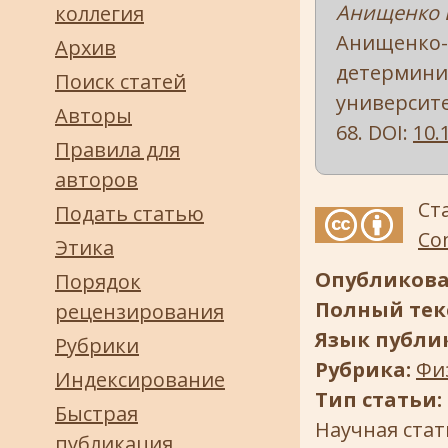
Анищенко В.
коллегия
Анищенко-А
Архив
детерминир
Поиск статей
университет
Авторы
68. DOI:
10.
Правила для
авторов
Ст
Подать статью
Com
Этика
Опубликова
Порядок
Полный текс
рецензирования
Язык публи
Рубрики
Рубрика:
Фи
Индексирование
Тип статьи:
Быстрая
Научная стат
публикация