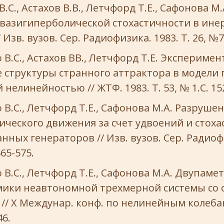
C., Астахов В.В., Летчфорд Т.Е., Сафонова М.
 квазигиперболической стохастичности в ин
 Изв. вузов. Сер. Радиофизика. 1983. Т. 26, №7.
B.C., Астахов ВВ., Летчфорд Т.Е. Экспериме
 структуры странного аттрактора в модели 
нелинейностью // ЖТФ. 1983. Т. 53, № 1.С. 15
B.C., Летчфорд Т.Е., Сафонова М.А. Разруше
ческого движения за счет удвоений и стоха
анных генераторов // Изв. вузов. Сер. Радиоф
 565-575.
B.C., Летчфорд Т.Е., Сафонова М.А. Двупаме
мики неавтономной трехмерной системы со
// X Междунар. конф. по нелинейным колеба
46.