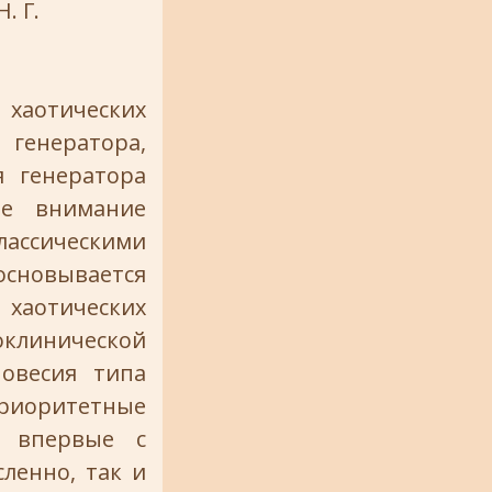
. Г.
хаотических
генератора,
я генератора
ое внимание
ассическими
новывается
аотических
линической
овесия типа
риоритетные
ы впервые с
ленно, так и