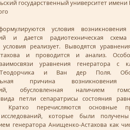
ьский государственный университет имени Н
ого
ормулируются условия возникновения 
ний и дается радиотехническая схема 
 условия реализует. Выводятся уравнени
стахова и проводится и анализ. Особ
взаимосвязи уравнения генератора с кл
Теодорчика и Ван дер Поля. Обос
альная причина возникновения х
аний, обусловленная наличием гомок
 вида петли сепаратрисы состояния равн
са. Кратко перечисляются основные п
 исследований, которые были получен
ием генератора Анищенко-Астахова как чис