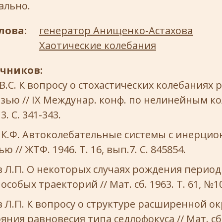
ально.
лова:
генератор Анищенко-Астахова
Хаотические колебания
очников:
.C. К вопросу о стохастических колебаниях 
зью // IX Междунар. конф. по нелинейным к
3. С. 341-343.
 К.Ф. Автоколебательные системы с инерци
 // ЖТФ. 1946. Т. 16, вып.7. С. 845854.
Л.П. О некоторых случаях рождения период
собых траекторий // Мат. сб. 1963. Т. 61, №10
Л.П. К вопросу о структуре расширенной о
яния равновесия типа седлофокуса // Мат. сб. 