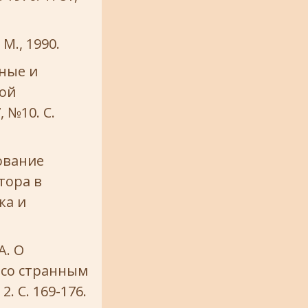
М., 1990.
тные и
ной
 №10. С.
ование
тора в
ка и
А. О
 со странным
2. С. 169-176.