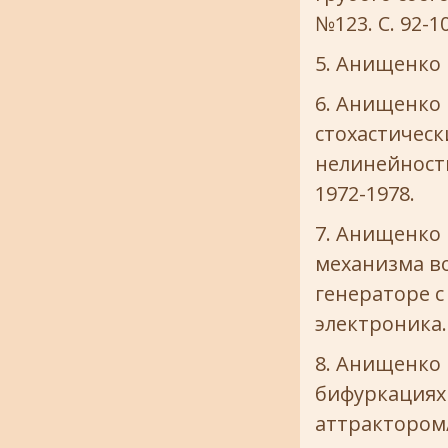
№123. С. 92-10
Анищенко В
Анищенко B
стохастическ
нелинейностью
1972-1978.
Анищенко B
механизма во
генераторе с
электроника. 
Анищенко B.
бифуркациях
аттрактором//