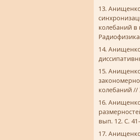
Анищенко 
синхронизац
колебаний в 
Радиофизика. 
Анищенко 
диссипативных
Анищенко 
закономернос
колебаний // 
Анищенко 
размерностей
вып. 12. С. 41
Анищенко 