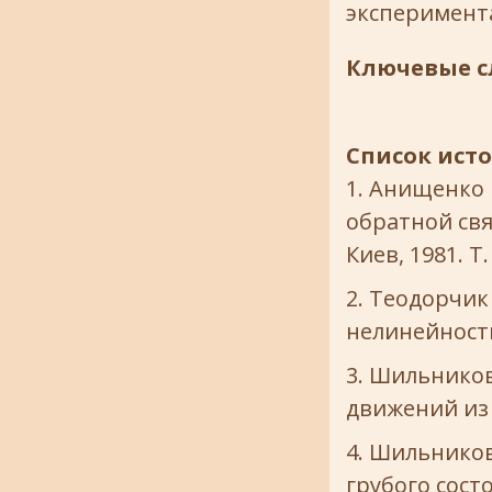
эксперимент
Ключевые с
Список ист
Анищенко B
обратной свя
Киев, 1981. Т. 
Теодорчик
нелинейностью
Шильников 
движений из о
Шильников 
грубого состо