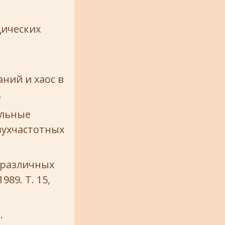
дических
ний и хаос в
.
альные
вухчастотных
 различных
89. Т. 15,
.