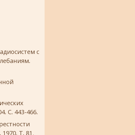
радиосистем с
олебаниям.
онной
ических
4. С. 443-466.
крестности
1970. Т. 81,