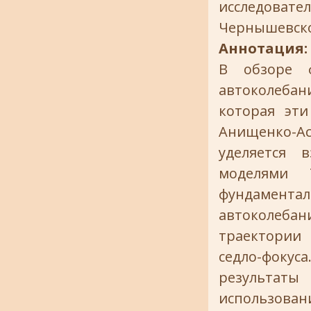
исследовател
Чернышевск
Аннотация:
В обзоре ф
автоколеба
которая эти
Анищенко-А
уделяется 
моделями 
фундамент
автоколеб
траектории
седло-фоку
результаты
использован