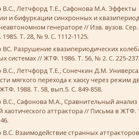
B.C., Летчфорд Т.Е., Сафонова М.А. Эффекты
ии и бифуркации синхронных и квазиперио
неавтономном генераторе // Изв. вузов. Сер.
1985. Т. 28, № 9. С. 1112-1125.
ВС. Разрушение квазипериодических колеба
 системах // ЖТФ. 1986. Т. 56, № 2. С. 225-237
B.C., Летчфорд Т.Е., Сонечкин Д.М. Универс
ти мягкого перехода к хаосу через режим д
ЖТФ. 1988. Т. 58, вып.5. С. 849-858.
B.C., Сафонова М.А., Сравнительный анализ
 хаотического аттрактора // Письма в ЖТФ. 19
-46.
B.C. Взаимодействие странных аттракторов