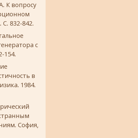
А. К вопросу
ерционном
 С. 832-842.
нтальное
генератора с
2-154.
ние
стичность в
изика. 1984.
трический
 странным
ниям. София,