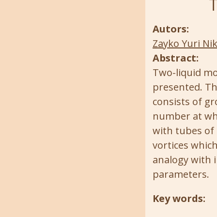
T
Autors:
Zayko Yuri Ni
Abstract:
Two-liquid mod
presented. Th
consists of gr
number at whi
with tubes of 
vortices whic
analogy with i
parameters.
Key words: