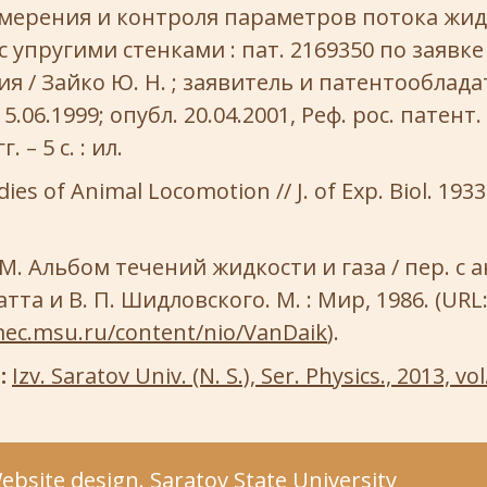
мерения и контроля параметров потока жид
 с упругими стенками : пат. 2169350 по заявке
ия / Зайко Ю. Н. ; заявитель и патентооблад
 15.06.1999; опубл. 20.04.2001, Реф. рос. патен
. – 5 с. : ил.
dies of Animal Locomotion // J. of Exp. Biol. 1933.
М. Альбом течений жидкости и газа / пер. с ан
атта и В. П. Шидловского. М. : Мир, 1986. (URL
mec.msu.ru/content/nio/VanDaik
).
e:
Izv. Saratov Univ. (N. S.), Ser. Physics., 2013, vol.
bsite design. Saratov State University