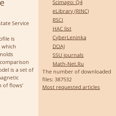
le
Scimago: Q4
eLibrary (RINC)
RSCI
State Service
HAC list
CyberLeninka
file is
DOAJ
t which
ynolds
SSU journals
n comparison
Math-Net.Ru
del is a set of
The number of downloaded
magnetic
files: 387532
 of flows’
Most requested articles