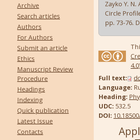
Zayko Y. N. 
Archive
Circle Profil
Search articles
pp. 73-76. 
Authors
For Authors
Thi
Submit an article
Cre
Ethics
4.0
Manuscript Review
Full text:
d
Procedure
Language:
R
Headings
Heading:
Phy
Indexing
UDC:
532.5
Quick publication
DOI:
10.18500
Latest Issue
Appl
Contacts