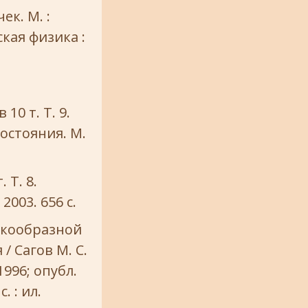
к. М. :
ская физика :
10 т. Т. 9.
остояния. М.
 Т. 8.
003. 656 с.
дкообразной
/ Сагов М. С.
1996; опубл.
. : ил.