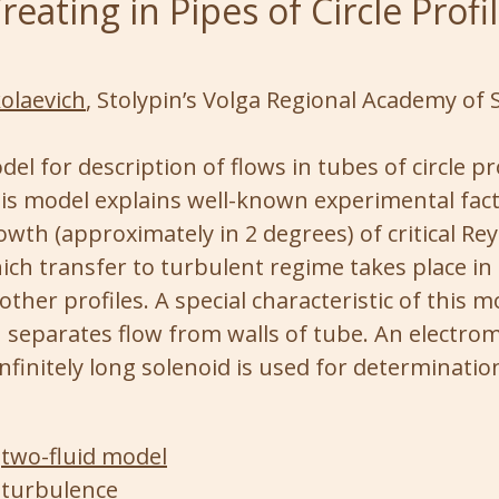
reating in Pipes of Circle Profi
kolaevich
, Stolypin’s Volga Regional Academy of 
el for description of flows in tubes of circle pro
is model explains well-known experimental fac
owth (approximately in 2 degrees) of critical Re
ch transfer to turbulent regime takes place i
other profiles. A special characteristic of this mo
h separates flow from walls of tube. An electro
nfinitely long solenoid is used for determination
two-fluid model
turbulence