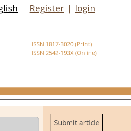
glish
Register
|
login
ISSN 1817-3020 (Print)
ISSN 2542-193X (Online)
Submit article