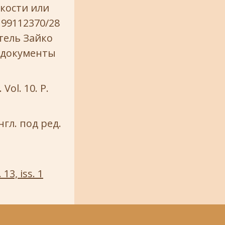
кости или
 99112370/28
атель Зайко
т. документы
 Vol. 10. P.
гл. под ред.
:
 13, iss. 1