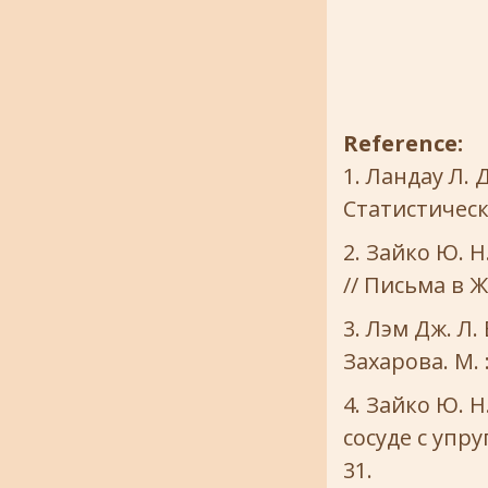
Reference:
Ландау Л. Д
Статистическа
Зайко Ю. Н
// Письма в ЖТ
Лэм Дж. Л. 
Захарова. М. :
Зайко Ю. Н
сосуде с упру
31.