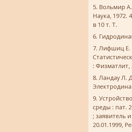
Вольмир А.
Наука, 1972. 
в 10 т. Т.
Гидродинами
Лифшиц Е. М
Статистическ
: Физматлит, 2
Ландау Л. Д
Электродинами
Устройств
среды : пат. 
; заявитель и
20.01.1999, Ре