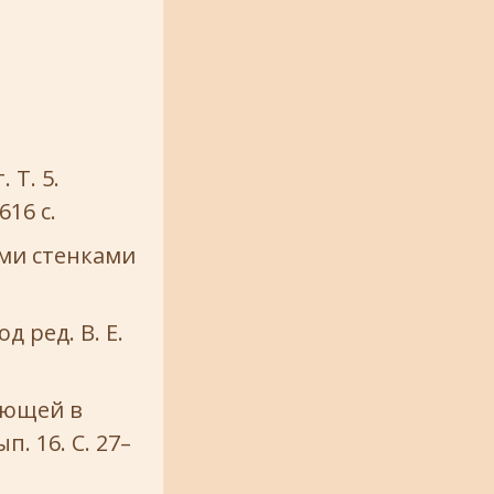
 Т. 5.
616 с.
ими стенками
д ред. В. Е.
ающей в
п. 16. С. 27–