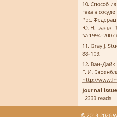
Способ из
газа в сосуде
Рос. Федерац
Ю. Н.; заявл.
за 1994–2007 гг
Gray J. Stu
88–103.
Ван-Дайк 
Г. И. Баренбл
http://www.i
Journal issu
2333 reads
© 2013-2026 We