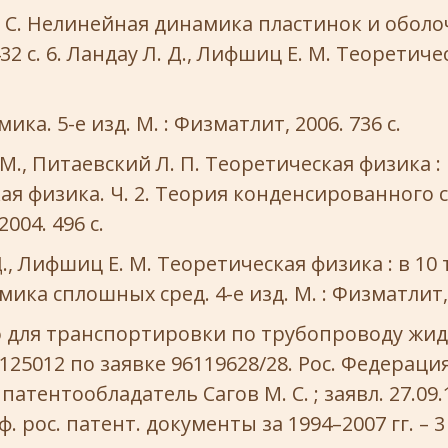
 С. Нелинейная динамика пластинок и оболоче
432 с. 6. Ландау Л. Д., Лифшиц Е. М. Теоретиче
ка. 5-е изд. М. : Физматлит, 2006. 736 с.
., Питаевский Л. П. Теоретическая физика : в 
ая физика. Ч. 2. Теория конденсированного с
004. 496 с.
., Лифшиц Е. М. Теоретическая физика : в 10 т.
ка сплошных сред. 4-е изд. М. : Физматлит, 2
о для транспортировки по трубопроводу жи
2125012 по заявке 96119628/28. Рос. Федерация 
 патентообладатель Сагов М. С. ; заявл. 27.09.
ф. рос. патент. документы за 1994–2007 гг. – 3 с