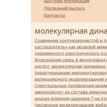
Быстрая публикация
Последний выпуск
Контакты
молекулярная дин
Сравнение крупнозернистой и 
растворитель» как моделей мем
переменного электрического по
Водородная связь в моногидра
кислот: молекулярная динамика
Характеризация импринтирован
молекулярного моделирования 
Спектральные проявления межм
аминокислот из состава иммуног
анализ влияния цианина 7 на э
Численное моделирование вибр