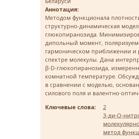
Беларуси
Аннотация:
Методом функционала плотности 
структурно-динамическая модель
глюкопиранозида. Минимизирова
дипольный момент, поляризуемо
гармоническом приближении и 
спектре молекулы. Дана интерпр
β-D-глюкопиранозида, измеренно
комнатной температуре. Обсуж
в сравнении с моделью, основа
силового поля и валентно-оптич
Ключевые слова:
2
3-ди-О-нитр
молекулярн
метод функц