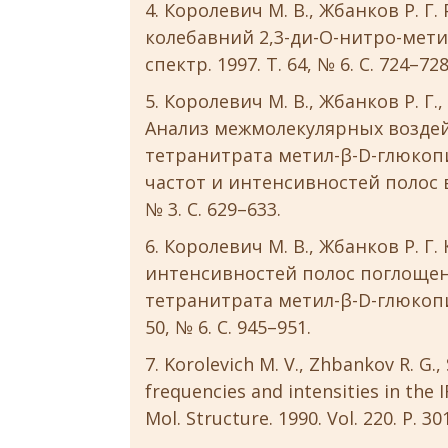
Королевич М. В., Жбанков Р. Г
колебавний 2,3-ди-О-нитро-мети
спектр. 1997. Т. 64, № 6. С. 724–728
Королевич М. В., Жбанков Р. Г.,
Анализ межмолекулярных воздей
тетранитрата метил-β-D-глюкоп
частот и интенсивностей полос в 
№ 3. С. 629–633.
Королевич М. В., Жбанков Р. Г
интенсивностей полос поглощен
тетранитрата метил-β-D-глюкопир
50, № 6. С. 945–951.
Korolevich M. V., Zhbankov R. G.,
frequencies and intensities in the I
Mol. Structure. 1990. Vol. 220. P. 30