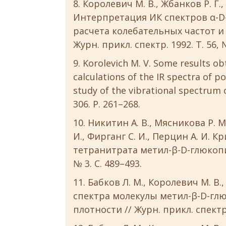
Королевич М. В., Жбанков Р. Г., 
Интерпретация ИК спектров α-D-
расчета колебательных частот и
Журн. прикл. спектр. 1992. Т. 56, №
Korolevich M. V. Some results o
calculations of the IR spectra of p
study of the vibrational spectrum of
306. P. 261–268.
Никитин А. В., Мясникова Р. М.
И., Фирганг С. И., Перцин А. И. 
тетранитрата метил-β-D-глюкопир
№ 3. С. 489–493.
Бабков Л. М., Королевич М. В.
спектра молекулы метил-β-D-гл
плотности // Журн. прикл. спектр. 