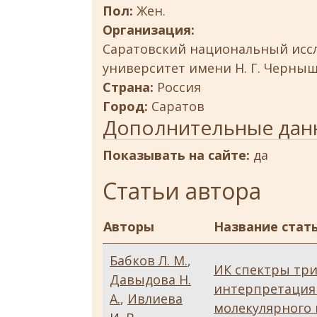
Пол:
Жен.
Организация:
Саратовский национальный исс
университет имени Н. Г. Черны
Страна:
Россия
Город:
Саратов
Дополнительные дан
Показывать на сайте:
да
Статьи автора
Авторы
Название стат
Бабков Л. М.
,
ИК спектры три
Давыдова Н.
интерпретация
А.
,
Ивлиева
молекулярного