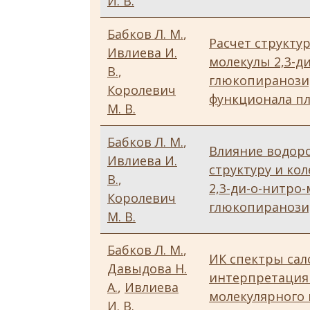
И. В.
Бабков Л. М.
,
Расчет структу
Ивлиева И.
молекулы 2,3-д
В.
,
глюкопиранози
Королевич
функционала п
М. В.
Бабков Л. М.
,
Влияние водоро
Ивлиева И.
структуру и ко
В.
,
2,3-ди-о-нитро-
Королевич
глюкопиранози
М. В.
Бабков Л. М.
,
ИК спектры сал
Давыдова Н.
интерпретация
А.
,
Ивлиева
молекулярного
И. В.