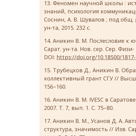
13. Феномен научной школы : ис
знаний, психология коммуникаций 
Соснин, А. В. Шувалов ; под общ. 
ун-та, 2015. 232 с.
14. Аникин В. М. Послесловие к 
Сарат. ун-та. Нов. сер. Сер. Физи- к
DOI:
https://doi.org/10.18500/1817
15. Трубецков Д., Аникин В. Обр
коллективный грант СГУ // Высше
156–160.
16. Аникин В. М. IVESC в Саратове 
2007. Т. 7, вып. 1. С. 75–80.
17. Аникин В. М., Усанов Д. А. А
структура, значимость // Изв. Сара