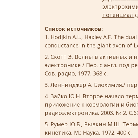
электрохим
потенциал д
Список источников:
Hodjkin A.L., Haxley A.F. The du
conductance in the giant axon of Loli
Скотт Э. Волны в активных и 
электронике / Пер. с англ. под ре
Сов. радио, 1977. 368 с.
Леннинджер А. Биохимия./ пер. с
Зайко Ю.Н. Второе начало те
приложение к космологии и биоф
радиоэлектроника. 2003. № 2. C.6
Румер Ю.Б., Рывкин М.Ш. Терм
кинетика. М.: Наука, 1972. 400 с.