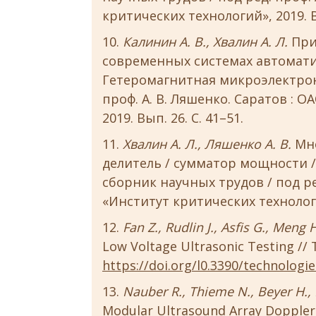
критических технологий», 2019. Вы
Калинин А. В., Хвалин А. Л.
При
современных системах автомати
Гетеромагнитная микроэлектрони
проф. А. В. Ляшенко. Саратов : 
2019. Вып. 26. С. 41–51.
Хвалин А. Л., Ляшенко А. В.
Мно
делитель / сумматор мощности /
сборник научных трудов / под ред
«Институт критических технологий
Fan Z., Rudlin J., Asfis G., Meng 
Low Voltage Ultrasonic Testing // Te
https://doi.org/l0.3390/technologi
Nauber R., Thieme N., Beyer H., Bf
Modular Ultrasound Array Doppler