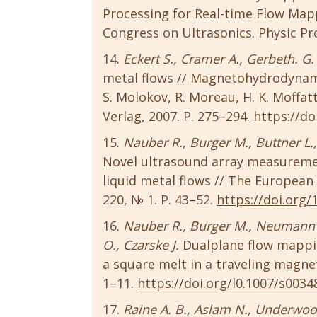
Processing for Real-time Flow Mapp
Congress on Ultrasonics. Physic Proc
Eckert S., Cramer A., Gerbeth. G.
metal flows // Magnetohydrodynamic
S. Molokov, R. Moreau, H. K. Moffatt
Verlag, 2007. P. 275–294.
https://do
Nauber R., Burger M., Buttner L., 
Novel ultrasound array measureme
liquid metal flows // The European P
220, № 1. Р. 43–52.
https://doi.org/
Nauber R., Burger M., Neumann M.
O., Czarske J.
Dualplane flow mappin
a square melt in a traveling magneti
1–11.
https://doi.org/l0.1007/s0034
Raine A. B., Aslam N., Underwoo