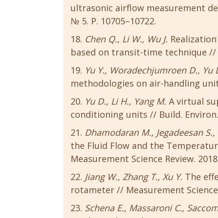
ultrasonic airflow measurement devi
№ 5. P. 10705–10722.
Chen Q., Li W., Wu J.
Realization
based on transit-time technique // U
Yu Y., Woradechjumroen D., Yu 
methodologies on air-handling units 
Yu D., Li H., Yang M.
A virtual su
conditioning units // Build. Environ.
Dhamodaran M., Jegadeesan S., 
the Fluid Flow and the Temperature
Measurement Science Review. 2018. V
Jiang W., Zhang T., Xu Y.
The effe
rotameter // Measurement Science R
Schena E., Massaroni C., Saccom