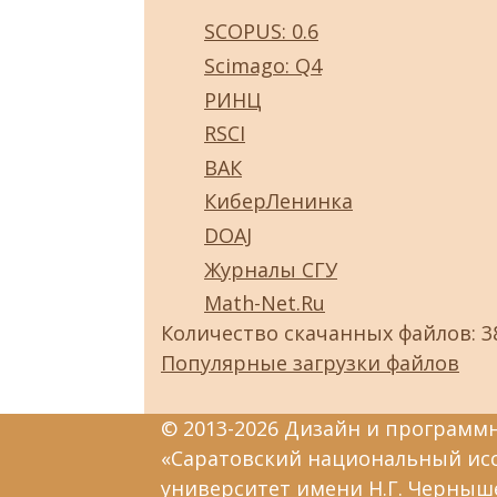
SCOPUS: 0.6
Scimago: Q4
РИНЦ
RSCI
ВАК
КиберЛенинка
DOAJ
Журналы СГУ
Math-Net.Ru
Количество скачанных файлов: 3
Популярные загрузки файлов
© 2013-2026 Дизайн и программ
«Саратовский национальный ис
университет имени Н.Г. Черныш