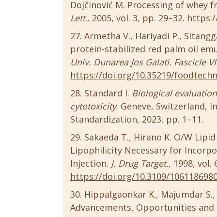
Dojčinović M. Processing of whey f
Lett
., 2005, vol. 3, pp. 29–32.
https:/
Armetha V., Hariyadi P., Sitangga
protein-stabilized red palm oil em
Univ. Dunarea Jos Galati. Fascicle V
https://doi.org/10.35219/foodtechn
Standard I.
Biological evaluation
cytotoxicity
. Geneve, Switzerland, I
Standardization, 2023, pp. 1–11.
Sakaeda T., Hirano K. O/W Lipid 
Lipophilicity Necessary for Incorpo
Injection.
J. Drug Target.
, 1998, vol.
https://doi.org/10.3109/106118698
Hippalgaonkar K., Majumdar S., 
Advancements, Opportunities and 