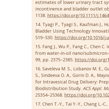
estimates of lower urinary tract s
incontinence and bladder outlet o
1138.
https://doi.org/10.1111/j.146
Tyagi P., Tyagi S., Kaufman J., H
Bladder Using Technology Innovat
519–530.
https://doi.org/10.1016/j.
Fang J., Wu P., Fang C., Chen C. 
from water‐in‐oil nano/submicron
99, pp. 2375–2385.
https://doi.org/
Saveleva M. S., Lobanov M. E., Gu
S., Sindeeva O. A., Gorin D. A., Ma
for Intravesical Drug Delivery: Pre
Biodistribution Study.
ACS Appl. Ma
25354–25368.
https://doi.org/10.1
Chen T.-Y., Tai Y.-Y., Chang L.-C