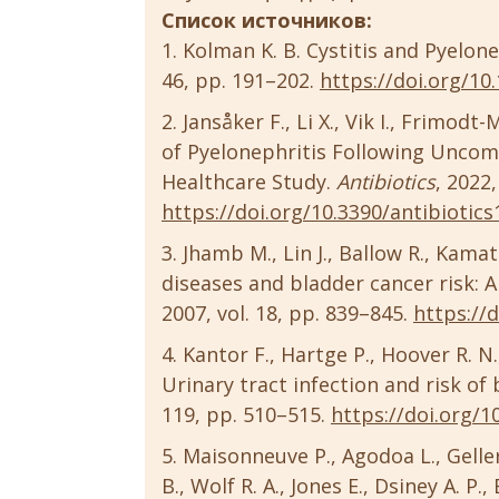
Список источников:
Kolman K. B. Cystitis and Pyelone
46, pp. 191–202.
https://doi.org/10
Jansåker F., Li X., Vik I., Frimodt
of Pyelonephritis Following Uncomp
Healthcare Study.
Antibiotics
, 2022,
https://doi.org/10.3390/antibiotic
Jhamb M., Lin J., Ballow R., Kama
diseases and bladder cancer risk: A
2007, vol. 18, pp. 839–845.
https://
Kantor F., Hartge P., Hoover R. N.,
Urinary tract infection and risk of
119, pp. 510–515.
https://doi.org/1
Maisonneuve P., Agodoa L., Gellert
B., Wolf R. A., Jones E., Dsiney A. P.