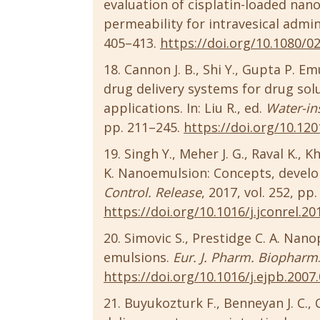
evaluation of cisplatin-loaded nan
permeability for intravesical admin
405–413.
https://doi.org/10.1080/0
Cannon J. B., Shi Y., Gupta P. E
drug delivery systems for drug solu
applications. In: Liu R., ed.
Water-in
pp. 211–245.
https://doi.org/10.12
Singh Y., Meher J. G., Raval K., K
K. Nanoemulsion: Concepts, develo
Control. Release
, 2017, vol. 252, pp.
https://doi.org/10.1016/j.jconrel.20
Simovic S., Prestidge C. A. Nano
emulsions.
Eur. J. Pharm. Biopharm
https://doi.org/10.1016/j.ejpb.2007
Buyukozturk F., Benneyan J. C.,