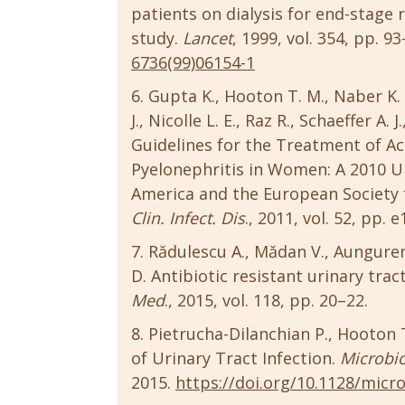
patients on dialysis for end-stage 
study.
Lancet
, 1999, vol. 354, pp. 9
6736(99)06154-1
Gupta K., Hooton T. M., Naber K. G
J., Nicolle L. E., Raz R., Schaeffer A.
Guidelines for the Treatment of A
Pyelonephritis in Women: A 2010 Up
America and the European Society f
Clin. Infect. Dis
., 2011, vol. 52, pp.
Rădulescu A., Mădan V., Aungurenc
D. Antibiotic resistant urinary trac
Med
., 2015, vol. 118, pp. 20–22.
Pietrucha-Dilanchian P., Hooton 
of Urinary Tract Infection.
Microbio
2015.
https://doi.org/10.1128/micr