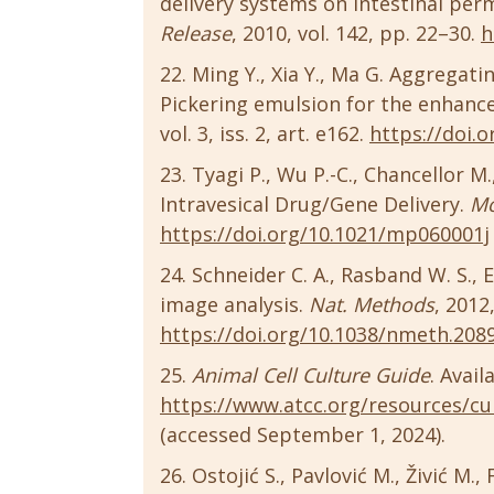
delivery systems on intestinal perm
Release
, 2010, vol. 142, pp. 22–30.
h
Ming Y., Xia Y., Ma G. Aggregati
Pickering emulsion for the enhanc
vol. 3, iss. 2, art. e162.
https://doi.o
Tyagi P., Wu P.-C., Chancellor 
Intravesical Drug/Gene Delivery.
Mo
https://doi.org/10.1021/mp060001j
Schneider C. A., Rasband W. S., E
image analysis.
Nat. Methods
, 2012
https://doi.org/10.1038/nmeth.208
Animal Cell Culture Guide
. Avail
https://www.atcc.org/resources/cu
(accessed September 1, 2024).
Ostojić S., Pavlović M., Živić M., 