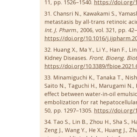
11, pp. 1526–1540.
https://doi.org/
Chansri N., Kawakami S., Yamashi
metastasis by all-trans retinoic a
Int. J. Pharm
., 2006, vol. 321, pp. 42
https://doi.org/10.1016/j.ijpharm.2
Huang X., Ma Y., Li Y., Han F., 
Kidney Diseases.
Front. Bioeng. Bio
https://doi.org/10.3389/fbioe.2021
Minamiguchi K., Tanaka T., Nishi
Saito N., Taguchi H., Marugami N., 
effect between water‐in‐oil emulsi
embolization for rat hepatocellul
50, pp. 1297–1305.
https://doi.org
Tao S., Lin B., Zhou H., Sha S., Ha
Zeng J., Wang Y., He X., Huang J., Z