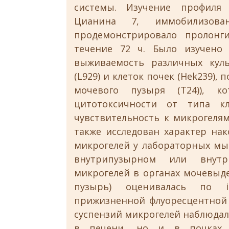
системы. Изучение профиля
Цианина 7, иммобилизова
продемонстрировало пролонг
течение 72 ч. Было изучено
выживаемость различных куль
(L929) и клеток почек (Hek239)
мочевого пузыря (T24)), к
цитотоксичности от типа к
чувствительность к микрогеля
также исследован характер на
микрогелей у лабораторных мы
внутрипузырном или внутри
микрогелей в органах мочевыд
пузырь) оценивалась по i
прижизненной флуоресцентной 
суспензий микрогелей наблюдал
в печени, но и в почках. 