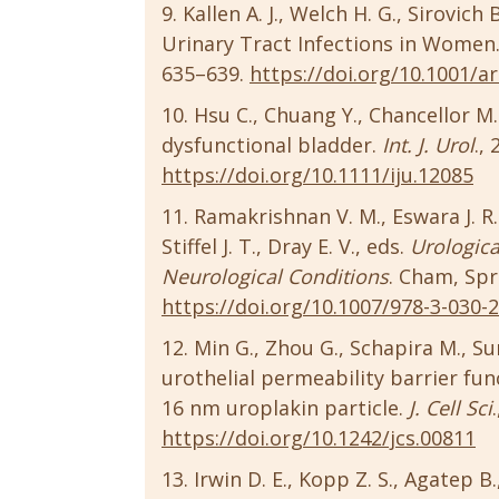
Kallen A. J., Welch H. G., Sirovich
Urinary Tract Infections in Women
635–639.
https://doi.org/10.1001/ar
Hsu C., Chuang Y., Chancellor M. 
dysfunctional bladder.
Int. J. Urol
.,
https://doi.org/10.1111/iju.12085
Ramakrishnan V. M., Eswara J. R
Stiffel J. T., Dray E. V., eds.
Urologica
Neurological Conditions
. Cham, Spr
https://doi.org/10.1007/978-3-030-
Min G., Zhou G., Schapira M., Sun
urothelial permeability barrier fun
16 nm uroplakin particle.
J. Cell Sci
https://doi.org/10.1242/jcs.00811
Irwin D. E., Kopp Z. S., Agatep 