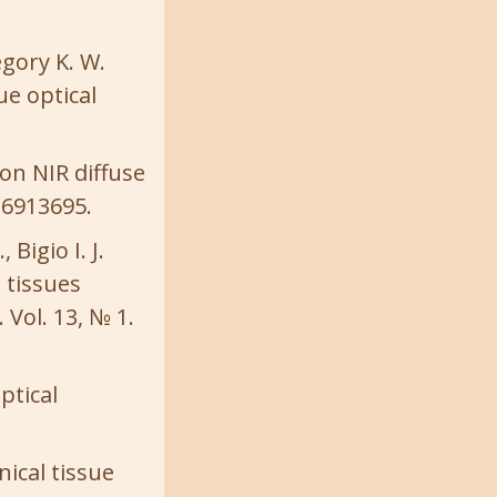
egory K. W.
ue optical
 on NIR diffuse
 26913695.
Bigio I. J.
 tissues
 Vol. 13, № 1.
ptical
nical tissue