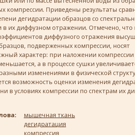
ушки или по массе вытесненной воды из обр
х компрессии. Приведены результаты срав
епени дегидратации образцов со спектраль
 в их диффузном отражении. Отмечено, что
оэффициентов диффузного отражения высу
бразцов, подверженных компрессии, носят
жный характер: при наложении компрессии
еньшается, а в процессе сушки увеличиваетс
 разными изменениями в физической структу
ется возможность оценки изменения дегидр
ни в условиях компрессии по спектрам их д
лова:
мышечная ткань
дегидратация
компрессия