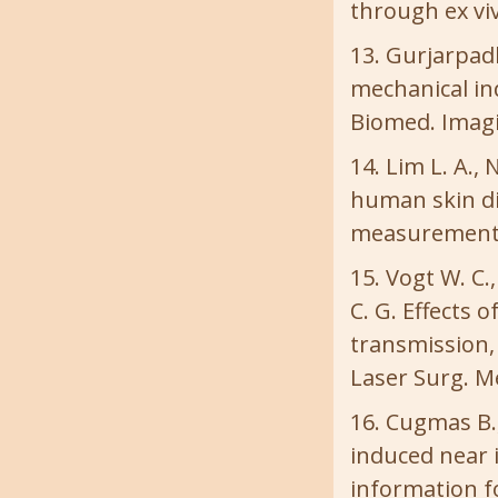
through ex viv
Gurjarpadhy
mechanical ind
Biomed. Imagin
Lim L. A., 
human skin di
measurements /
Vogt W. C.,
C. G. Effects 
transmission, 
Laser Surg. Me
Cugmas B.,
induced near 
information for