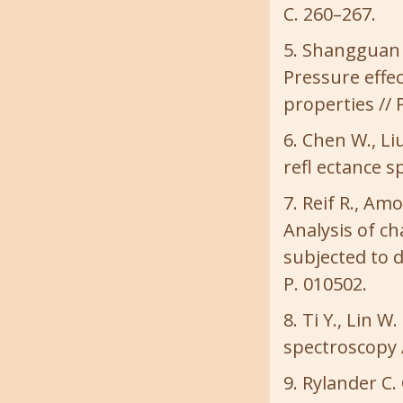
C. 260–267.
Shangguan H.
Pressure effec
properties // P
Chen W., Liu
refl ectance sp
Reif R., Amor
Analysis of c
subjected to d
P. 010502.
Ti Y., Lin W
spectroscopy /
Rylander C. 