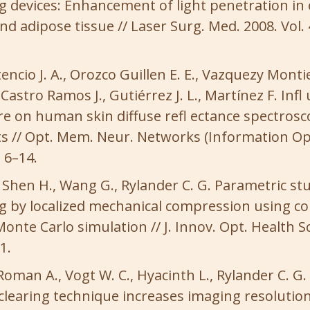
ng devices: Enhancement of light penetration in 
nd adipose tissue // Laser Surg. Med. 2008. Vol. 
ncio J. A., Orozco Guillen E. E., Vazquezy Montiel
Castro Ramos J., Gutiérrez J. L., Martínez F. Infl
e on human skin diffuse refl ectance spectros
// Opt. Mem. Neur. Networks (Information Opti
. 6–14.
, Shen H., Wang G., Rylander C. G. Parametric stu
ng by localized mechanical compression using co
nte Carlo simulation // J. Innov. Opt. Health Sci.
1.
Roman A., Vogt W. C., Hyacinth L., Rylander C. G
 clearing technique increases imaging resolutio