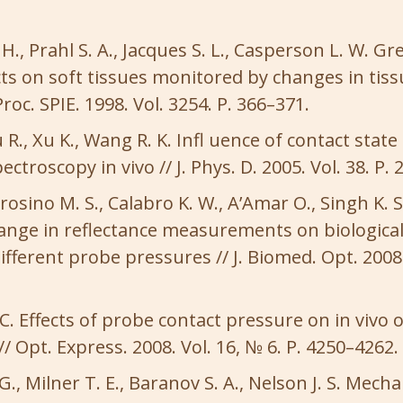
, Prahl S. A., Jacques S. L., Casperson L. W. Gr
ts on soft tissues monitored by changes in tiss
roc. SPIE. 1998. Vol. 3254. P. 366–371.
 R., Xu K., Wang R. K. Infl uence of contact state
ectroscopy in vivo // J. Phys. D. 2005. Vol. 38. P.
osino M. S., Calabro K. W., A’Amar O., Singh K. S., 
hange in reflectance measurements on biological
ifferent probe pressures // J. Biomed. Opt. 2008.
. C. Effects of probe contact pressure on in vivo o
/ Opt. Express. 2008. Vol. 16, № 6. P. 4250–4262.
G., Milner T. E., Baranov S. A., Nelson J. S. Mecha