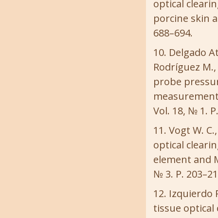
optical cleari
porcine skin a
688–694.
Delgado Ate
Rodríguez M., 
probe pressur
measurements 
Vol. 18, № 1. P
Vogt W. C.
optical cleari
element and Mo
№ 3. P. 203–21
Izquierdo 
tissue optical