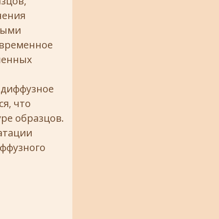
азцов,
нения
ными
 временное
шенных
 диффузное
я, что
ре образцов.
атации
иффузного