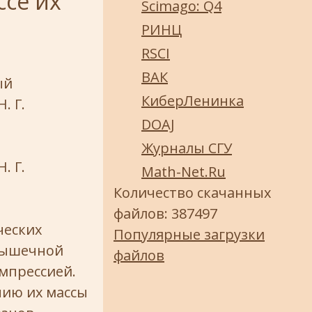
ссе их
Scimago: Q4
РИНЦ
RSCI
ВАК
ый
КиберЛенинка
. Г.
DOAJ
Журналы СГУ
. Г.
Math-Net.Ru
Количество скачанных
файлов: 387497
ческих
Популярные загрузки
 мышечной
файлов
мпрессией.
нию их массы