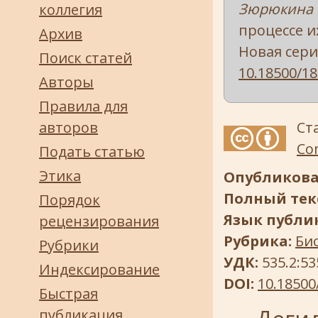
Зюрюкина О
коллегия
процессе и
Архив
Новая серия
Поиск статей
10.18500/18
Авторы
Правила для
авторов
Ст
Com
Подать статью
Этика
Опубликова
Полный текс
Порядок
Язык публи
рецензирования
Рубрика:
Би
Рубрики
УДК:
535.2:53
Индексирование
DOI:
10.18500
Быстрая
публикация