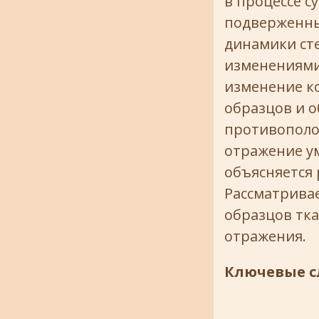
в процессе с
подверженны
динамики ст
изменениями
изменение к
образцов и о
противополо
отражение ум
объясняется
Рассматрива
образцов тка
отражения.
Ключевые с