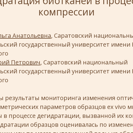
ратация биотканей в проце
компрессии
ьга Анатольевна
, Саратовский национальн
ьский государственный университет имени Н
ого
рий Петрович
, Саратовский национальный
ьский государственный университет имени Н
ого
ы результаты мониторинга изменения опти
ометрических параметров образцов ex vivo
 в процессе дегидратации, вызванной их ко
идратации образцов оценивалась по измене