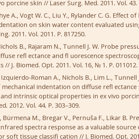
o porcine skin // Laser Surg. Med. 2011. Vol. 43.
e A., Vogt W. C., Liu Y., Rylander C. G. Effect of 
entation on skin water content evaluated using 
g. 2011. Vol. 2011. P. 817250.
Nichols B., Rajaram N., Tunnell J. W. Probe press
ffuse refl ectance and fl uorescence spectrosco
/ J. Biomed. Opt. 2011. Vol. 16, № 1. P. 011012.
 Izquierdo-Roman A., Nichols B., Lim L., Tunnell 
of mechanical indentation on diffuse refl ectance 
and intrinsic optical properties in ex vivo porcin
d. 2012. Vol. 44. P. 303–309.
 Bürmena M., Bregar V., Pernuša F., Likar B. Pr
infrared spectra response as a valuable source 
 soft tissue classifi cation // J. Biomed. Opt. 20