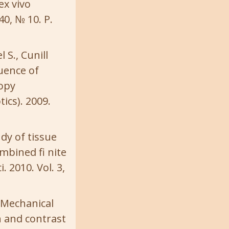
ex vivo
40, № 10. P.
 S., Cunill
 uence of
copy
cs). 2009.
dy of tissue
mbined fi nite
 2010. Vol. 3,
. Mechanical
n and contrast