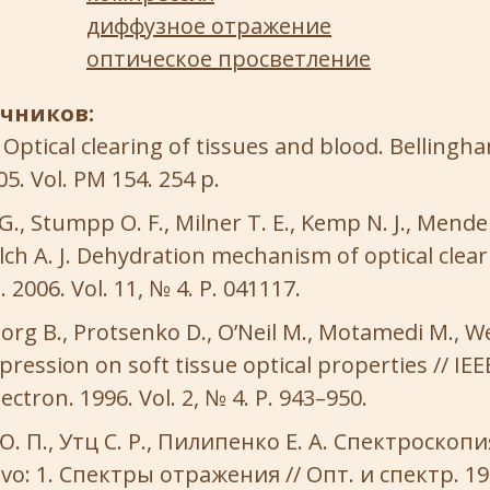
диффузное отражение
оптическое просветление
очников:
 Optical clearing of tissues and blood. Bellingh
05. Vol. PM 154. 254 p.
G., Stumpp O. F., Milner T. E., Kemp N. J., Menden
Welch A. J. Dehydration mechanism of optical cleari
. 2006. Vol. 11, № 4. P. 041117.
Sorg B., Protsenko D., O’Neil M., Motamedi M., Wel
pression on soft tissue optical properties // IEEE 
ectron. 1996. Vol. 2, № 4. P. 943–950.
. П., Утц С. Р., Пилипенко Е. А. Спектроскоп
ivo: 1. Спектры отражения // Опт. и спектр. 199