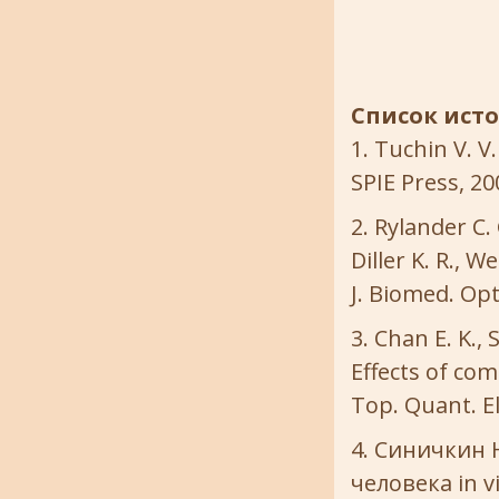
Список ист
Tuchin V. V.
SPIE Press, 20
Rylander C. 
Diller K. R., 
J. Biomed. Opt
Chan E. K., 
Effects of com
Top. Quant. El
Синичкин Ю
человека in v