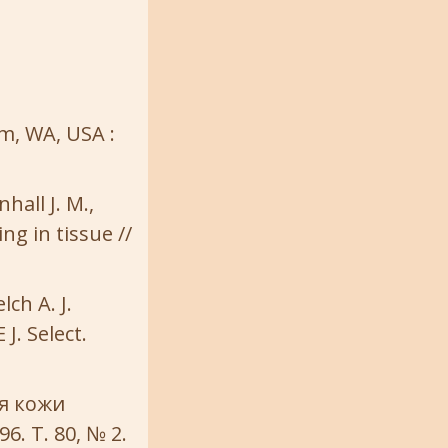
am, WA, USA :
hall J. M.,
ng in tissue //
ch A. J.
J. Select.
ия кожи
6. T. 80, № 2.