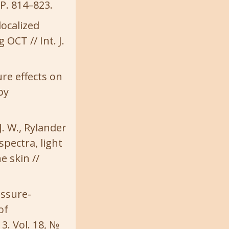
 P. 814–823.
localized
OCT // Int. J.
ure effects on
py
J. W., Rylander
spectra, light
e skin //
essure-
of
13. Vol. 18, №