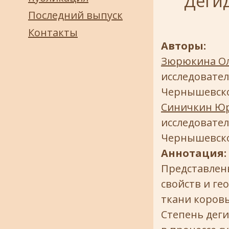
Дегид
Последний выпуск
Контакты
Авторы:
Зюрюкина Ол
исследовател
Чернышевск
Синичкин Ю
исследовател
Чернышевск
Аннотация:
Представлен
свойств и ге
ткани коровы
Степень дег