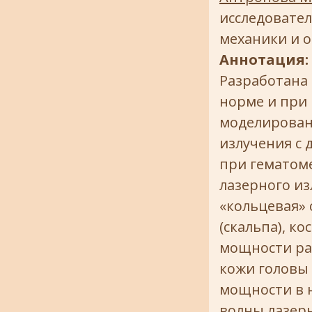
исследовате
механики и 
Аннотация:
Разработана 
норме и при
моделирован
излучения с 
при гематоме
лазерного и
«кольцевая»
(скальпа), к
мощности рас
кожи головы 
мощности в 
волны лазерн