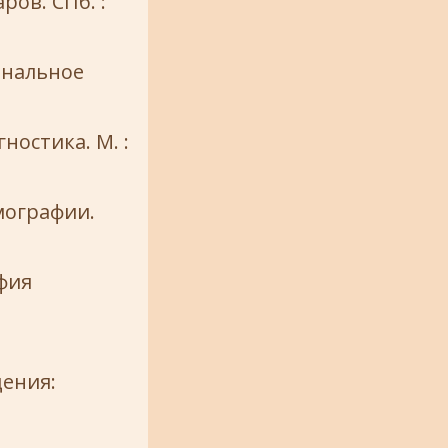
ов. СПб. :
ональное
ностика. М. :
мографии.
фия
ения: