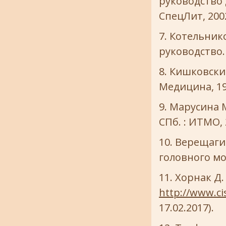
руководство 
СпецЛит, 2002
Котельнико
руководство. 
Кишковский
Медицина, 198
Марусина М
СПб. : ИТМО, 2
Верещагин
головного моз
Хорнак Д.
http://www.ci
17.02.2017).