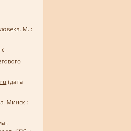
овека. М. :
с.
згового
.ru
(дата
а. Минск :
а :