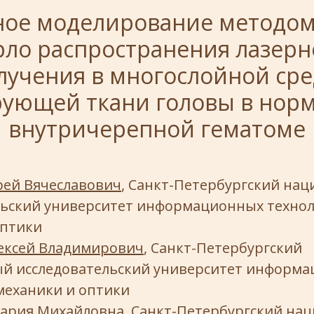
ное моделирование методом
рло распространения лазерн
лучения в многослойной сре
ующей ткани головы в норм
внутричерепной гематоме
рей Вячеславович
, Санкт-Петербургский на
льский университет информационных технол
оптики
ексей Владимирович
, Санкт-Петербургский
й исследовательский университет информ
механики и оптики
ария Михайловна
, Санкт-Петербургский на