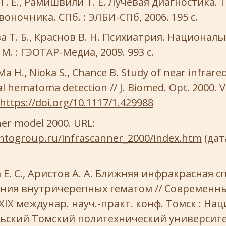
Г. Е., Рамишвили Т. Е. Лучевая диагностика.
оночника. СПб. : ЭЛБИ-СПб, 2006. 195 с.
 Т. Б., Краснов В. Н. Психиатрия. Националь
М. : ГЭОТАР-Медиа, 2009. 993 с.
Ma H., Nioka S., Chance B. Study of near infrare
al hematoma detection // J. Biomed. Opt. 2000. Vol.
https://doi.org/10.1117/1.429988
er model 2000. URL:
intogroup.ru/infrascanner_2000/index.htm
(дат
 Е. С., Аристов А. А. Ближняя инфракрасная 
ения внутричерепных гематом // Современны
 XIX междунар. науч.-практ. конф. Томск : На
ьский Томский политехнический университет,