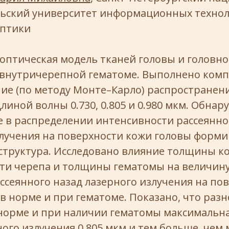
льский университет информационных технол
оптики
оптическая модель тканей головы и головно
 внутричерепной гематоме. Выполнено комп
ие (по методу Монте–Карло) распространен
длиной волны 0.730, 0.805 и 0.980 мкм. Обнар
 в распределении интенсивности рассеянно
злучения на поверхности кожи головы форми
 структура. Исследовано влияние толщины к
ости черепа и толщины гематомы на величин
сеянного назад лазерного излучения на по
в норме и при гематоме. Показано, что разн
норме и при наличии гематомы максимальна
ого излучения 0.805 мкм и тем больше, чем