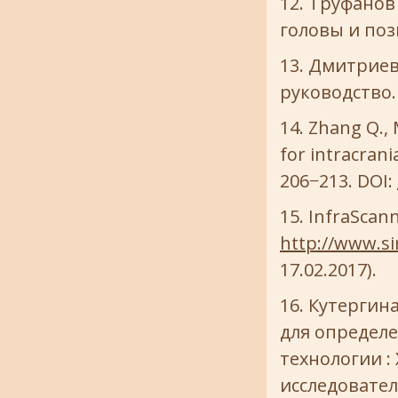
Труфанов 
головы и позв
Дмитриева
руководство. 
Zhang Q., 
for intracrani
206−213. DOI:
InfraScann
http://www.s
17.02.2017).
Кутергина
для определ
технологии :
исследовател