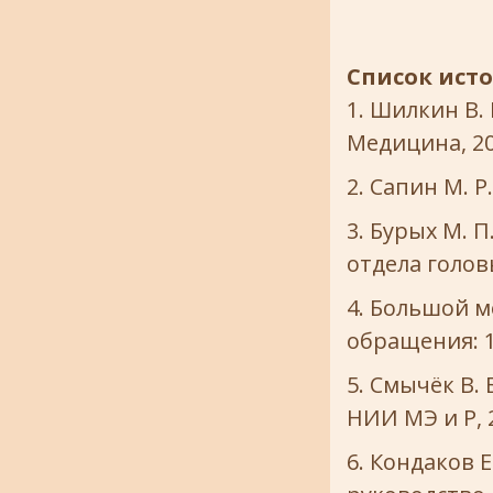
Список ист
Шилкин В. 
Медицина, 201
Сапин М. Р.
Бурых М. П
отдела головы
Большой м
обращения: 17
Смычёк В. 
НИИ МЭ и Р, 2
Кондаков Е