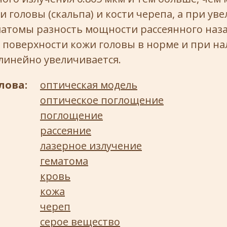
 головы (скальпа) и кости черепа, а при ув
атомы разность мощности рассеянного наза
 поверхности кожи головы в норме и при н
линейно увеличивается.
лова:
оптическая модель
оптическое поглощение
поглощение
рассеяние
лазерное излучение
гематома
кровь
кожа
череп
серое вещество