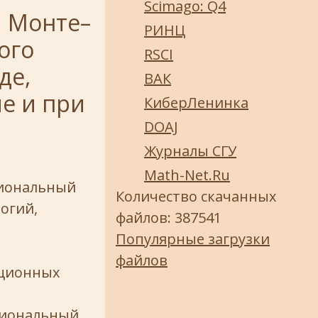
Scimago: Q4
 Монте–
РИНЦ
ого
RSCI
де,
ВАК
е и при
КиберЛенинка
DOAJ
Журналы СГУ
Math-Net.Ru
циональный
Количество скачанных
огий,
файлов: 387541
Популярные загрузки
файлов
ационных
циональный