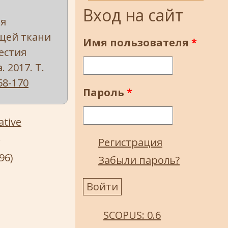
е
Вход на сайт
ия
щей ткани
Имя пользователя
*
естия
 2017. Т.
58-170
Пароль
*
ative
.
Регистрация
96)
Забыли пароль?
SCOPUS: 0.6