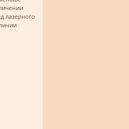
еличении
д лазерного
аличии