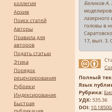
Беликов А. 
коллегия
моделиров
Архив
лазерного 
Поиск статей
головы в н
Авторы
Саратовско
Правила для
17, вып. 3. 
авторов
Подать статью
Ст
Этика
Com
Порядок
Полный текс
рецензирования
Язык публи
Рубрики
Рубрика:
Би
Индексирование
УДК:
535.36
Быстрая
DOI:
10.18500
публикация