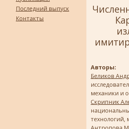
Числен
Последний выпуск
Ка
Контакты
из
имитир
Авторы:
Беликов Анд
исследовате
механики и 
Скрипник Ал
национальны
технологий, 
Антропова М