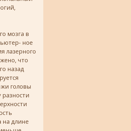
огий,
го мозга в
ьютер- ное
ия лазерного
ужено, что
го назад
руется
ожи головы
у разности
верхности
ость
 на длине
 меньше