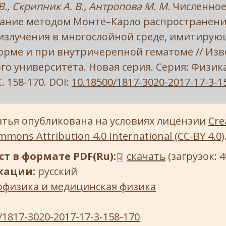
В., Скрипник А. В., Антропова М. М.
Численно
ание методом Монте–Карло распространен
излучения в многослойной среде, имитирую
орме и при внутричерепной гематоме // Изв
го университета. Новая серия. Серия: Физика.
С. 158-170. DOI:
10.18500/1817-3020-2017-17-3-1
атья опубликована на условиях лицензии
Cre
mons Attribution 4.0 International (CC-BY 4.0)
т в формате PDF(Ru):
скачать
(загрузок: 4
кации:
русский
офизика и медицинская физика
/1817-3020-2017-17-3-158-170