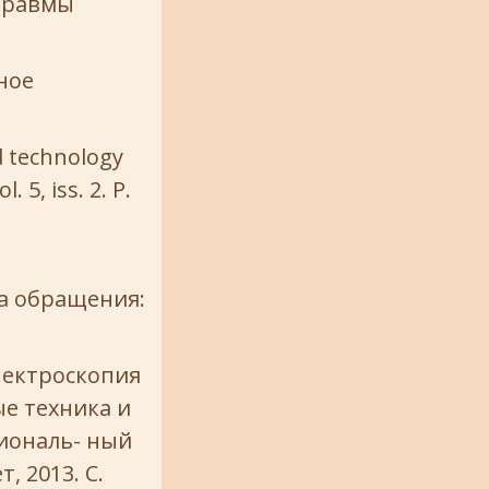
 Травмы
ное
d technology
 5, iss. 2. P.
а обращения:
спектроскопия
е техника и
циональ- ный
 2013. С.