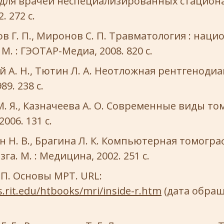
для врачей неспециализированных стационар
. 272 с.
в Г. П., Миронов С. П. Травматология : наци
М. : ГЭОТАР-Медиа, 2008. 820 с.
 А. Н., Тютин Л. А. Неотложная рентгенодиаг
9. 238 с.
. Я., Казначеева А. О. Современные виды то
006. 131 с.
 Н. В., Брагина Л. К. Компьютерная томогра
га. М. : Медицина, 2002. 251 с.
 П. Основы МРТ. URL:
s.rit.edu/htbooks/mri/inside-r.htm
(дата обращ