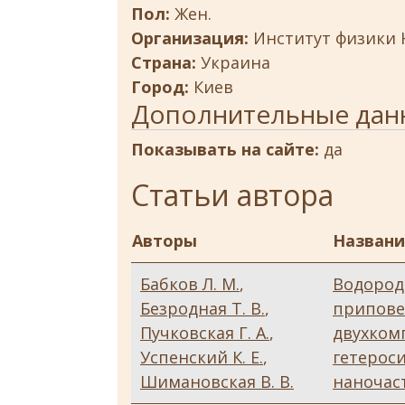
Пол:
Жен.
Организация:
Институт физики 
Страна:
Украина
Город:
Киев
Дополнительные дан
Показывать на сайте:
да
Статьи автора
Авторы
Названи
Бабков Л. М.
,
Водородн
Безродная Т. В.
,
припове
Пучковская Г. А.
,
двухком
Успенский К. Е.
,
гетероси
Шимановская В. В.
наночас