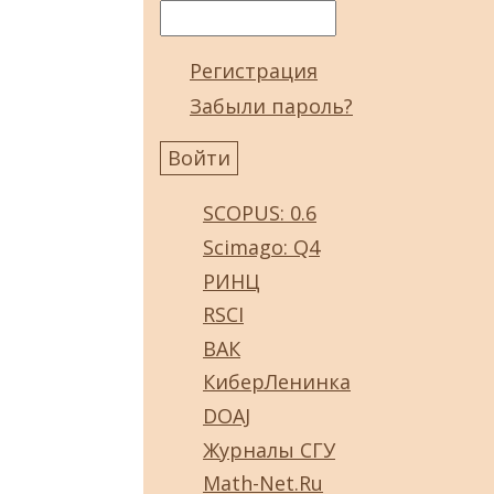
Регистрация
Забыли пароль?
SCOPUS: 0.6
Scimago: Q4
РИНЦ
RSCI
ВАК
КиберЛенинка
DOAJ
Журналы СГУ
Math-Net.Ru