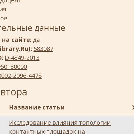
доцент
ия
тов
тельные данные
 на сайте:
да
ibrary.Ru):
683087
D:
D-4349-2013
950130000
0002-2096-4478
автора
Название статьи
Исследование влияния топологии
контактных площадок на