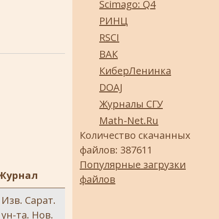
Scimago: Q4
РИНЦ
RSCI
ВАК
КиберЛенинка
DOAJ
Журналы СГУ
Math-Net.Ru
Количество скачанных
файлов: 387611
Популярные загрузки
Журнал
файлов
Изв. Сарат.
ун-та. Нов.