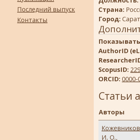
Должность:
Последний выпуск
Страна:
Росс
Город:
Сара
Контакты
Дополни
Показывать
AuthorID (eL
ResearcherI
ScopusID:
22
ORCID:
0000-
Статьи 
Авторы
Кожевников
И. О.
,