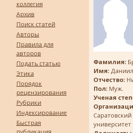
коллегия
Архив
Поиск статей
Авторы
Правила для
авторов
Фамилия:
Б
Подать статью
Имя:
Дании
Этика
Отчество:
Н
Порядок
Пол:
Муж.
рецензирования
Ученая степ
Рубрики
Организаци
Индексирование
Саратовский
Быстрая
университет 
публикация