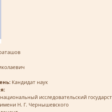
раташов
л
иколаевич
ень:
Кандидат наук
я:
 национальный исследовательский государс
имени Н. Г. Чернышевского