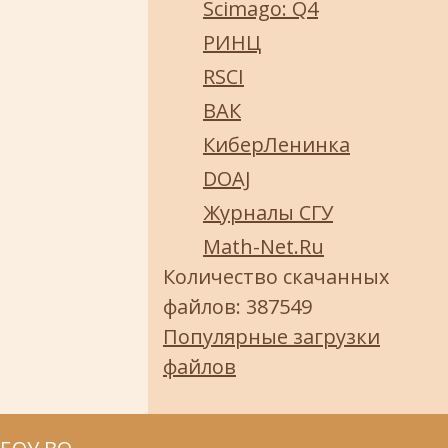
Scimago: Q4
РИНЦ
RSCI
ВАК
КиберЛенинка
DOAJ
Журналы СГУ
Math-Net.Ru
Количество скачанных
файлов: 387549
Популярные загрузки
файлов