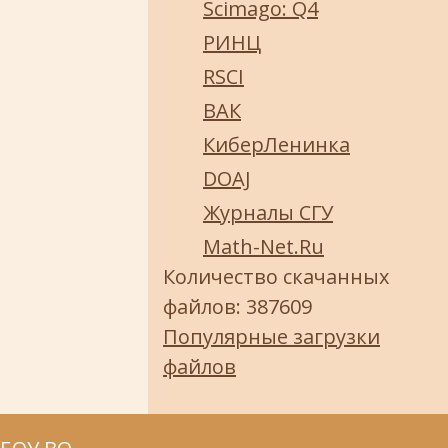
Scimago: Q4
РИНЦ
RSCI
ВАК
КиберЛенинка
DOAJ
Журналы СГУ
Math-Net.Ru
Количество скачанных
файлов: 387609
Популярные загрузки
файлов