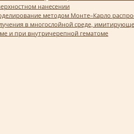
верхностном нанесении
оделирование методом Монте–Карло распро
злучения в многослойной среде, имитирующ
рме и при внутричерепной гематоме