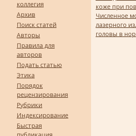
коллегия
коже при по
Архив
Численное м
Поиск статей
лазерного и
головы в но
Авторы
Правила для
авторов
Подать статью
Этика
Порядок
рецензирования
Рубрики
Индексирование
Быстрая
публикация