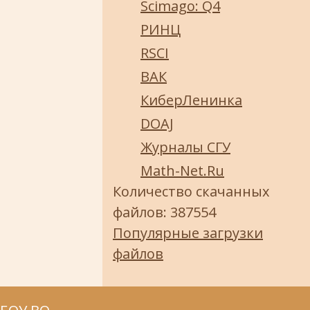
Scimago: Q4
РИНЦ
RSCI
ВАК
КиберЛенинка
DOAJ
Журналы СГУ
Math-Net.Ru
Количество скачанных
файлов: 387554
Популярные загрузки
файлов