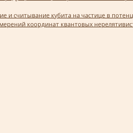
е и считывание кубита на частице в потен
мерений координат квантовых нерелятивист