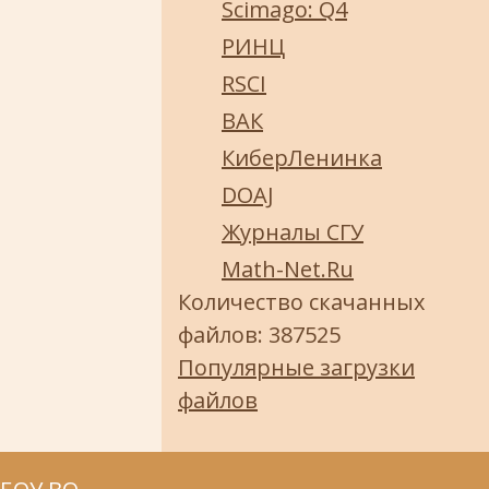
Scimago: Q4
РИНЦ
RSCI
ВАК
КиберЛенинка
DOAJ
Журналы СГУ
Math-Net.Ru
Количество скачанных
файлов: 387525
Популярные загрузки
файлов