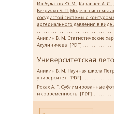
Ишбулатов Ю. М.
,
Караваев А. С.
,
Безручко Б. П.
Модель системы а
сосудистой системы с контуром
артериального давления в виде
Аникин В. М.
Статистические хар
Акулиничева
[PDF]
Университетская лет
Аникин В. М.
Научная школа Пет
университет
[PDF]
Роках А. Г.
Сублимированные фот
и современность
[PDF]