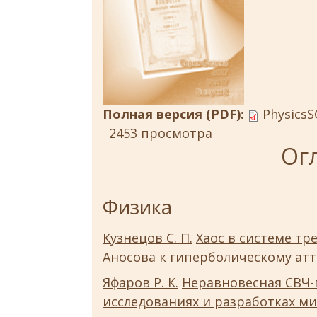
Полная версия (PDF):
PhysicsS
2453 просмотра
Ог
Физика
Кузнецов С. П.
Хаос в системе тр
Аносова к гиперболическому ат
Яфаров Р. К.
Неравновесная СВЧ-
исследованиях и разработках м