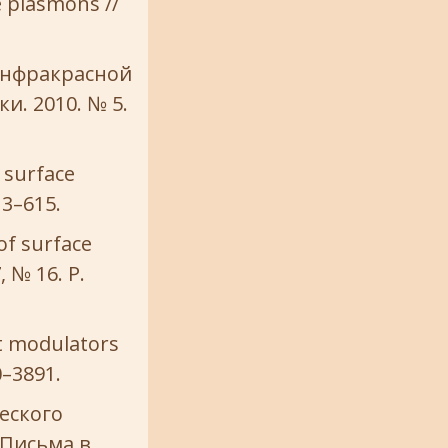
e plasmons //
 инфракрасной
. 2010. № 5.
g surface
13–615.
of surface
, № 16. P.
ht modulators
0–3891.
еского
 Письма в