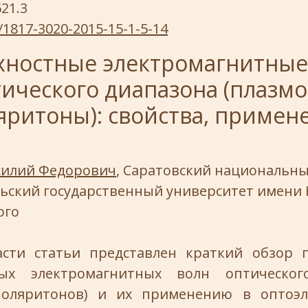
621.3
/1817-3020-2015-15-1-5-14
хностные электромагнитные
ического диапазона (плазм
яритоны): свойства, примен
силий Федорович
, Саратовский национальн
ьский государственный университет имени Н
ого
сти статьи представлен краткий обзор 
ных электромагнитных волн оптическог
-поляритонов) и их применению в оптоэл