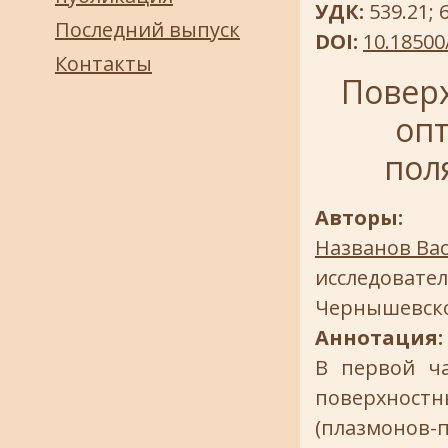
УДК:
539.21; 
Последний выпуск
DOI:
10.18500
Контакты
Повер
опт
пол
Авторы:
Названов Ва
исследовател
Чернышевск
Аннотация:
В первой ча
поверхност
(плазмонов