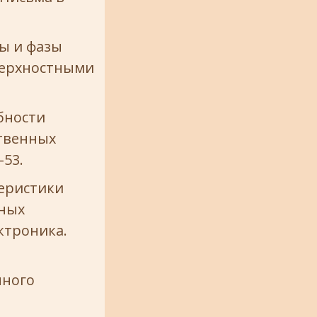
ды и фазы
верхностными
бности
твенных
–53.
теристики
тных
ктроника.
нного