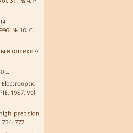
ol. 31, № 4. P.
ны
96. № 10. С.
 в оптике //
0 с.
Electrooptic
IE. 1987. Vol.
 high-precision
. 754–777.