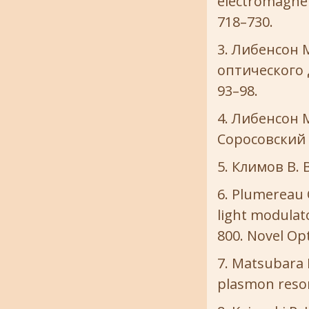
electromagneti
718–730.
Либенсон 
оптического 
93–98.
Либенсон М
Соросовский о
Климов В. 
Plumereau C
light modulato
800. Novel Opt
Matsubara K
plasmon resona