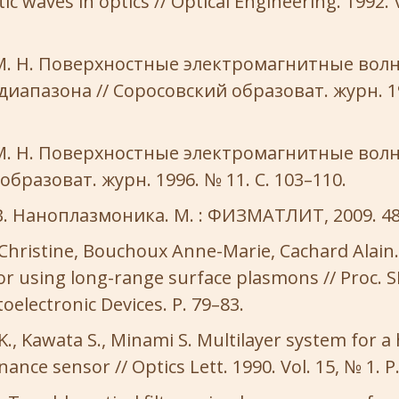
c waves in optics // Optical Engineering. 1992. V
М. Н. Поверхностные электромагнитные вол
диапазона // Соросовский образоват. журн. 19
. Н. Поверхностные электромагнитные волны
бразоват. журн. 1996. № 11. С. 103–110.
В. Наноплазмоника. М. : ФИЗМАТЛИТ, 2009. 48
hristine, Bouchoux Anne-Marie, Cachard Alain. 
r using long-range surface plasmons // Proc. SP
oelectronic Devices. P. 79–83.
., Kawata S., Minami S. Multilayer system for a
nce sensor // Optics Lett. 1990. Vol. 15, № 1. P