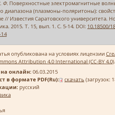
. Ф.
Поверхностные электромагнитные волн
о диапазона (плазмоны-поляритоны): свойст
 // Известия Саратовского университета. Но
а. 2015. Т. 15, вып. 1. С. 5-14. DOI:
10.18500/1
-14
атья опубликована на условиях лицензии
Cre
mons Attribution 4.0 International (CC-BY 4.0)
на онлайн:
06.03.2015
т в формате PDF(Ru):
скачать
(загрузок: 1
кации:
русский
зика
ья