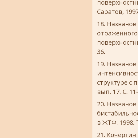
поверхностны
Саратов, 1997.
Названов 
отраженного 
поверхностны
36.
Названов 
интенсивнос
структуре с 
вып. 17. С. 11
Названов 
бистабильнос
в ЖТФ. 1998. Т
Кочергин В