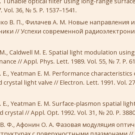
J. Tunable optical filter using long-range surfac
. Vol. 36, № 5. P. 1537–1541.
о В. П., Филачев А. М. Новые направления
ики // Успехи современной радиоэлектроники
M., Caldwell M. E. Spatial light modulation usin
nce // Appl. Phys. Lett. 1989. Vol. 55, № 7. P. 6
. E., Yeatman E. M. Performance characteristics 
crystal light valve // Electron. Lett. 1991. Vol. 27
. E., Yeatman E. M. Surface-plasmon spatial lig
d crystal // Appl. Opt. 1992. Vol. 31, № 20. P. 388
В. Ф., Афонин О. А. Фазовая модуляция оптич
структурах с поверхностными плазмонами //