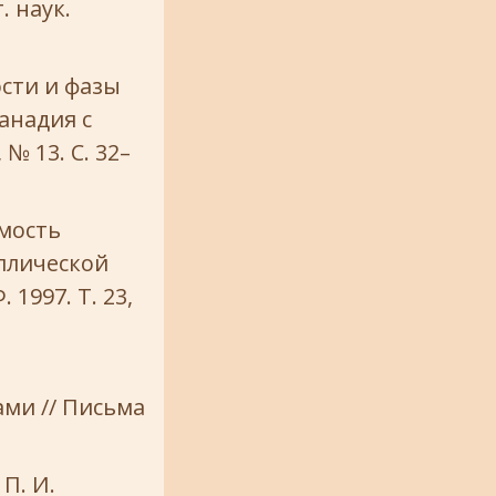
. наук.
ости и фазы
анадия с
№ 13. С. 32–
имость
ллической
1997. Т. 23,
ми // Письма
 П. И.