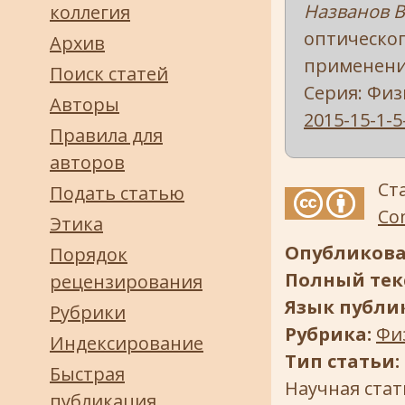
Названов В
коллегия
оптическог
Архив
применение
Поиск статей
Серия: Физик
Авторы
2015-15-1-5
Правила для
авторов
Ст
Подать статью
Com
Этика
Опубликова
Порядок
Полный текс
рецензирования
Язык публи
Рубрики
Рубрика:
Фи
Индексирование
Тип статьи:
Быстрая
Научная стат
публикация