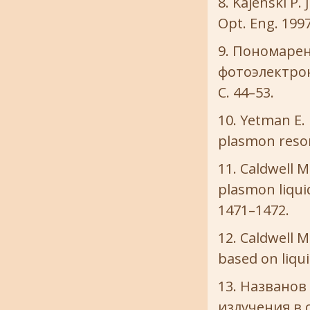
Kajenski P. 
Opt. Eng. 1997
Пономаренк
фотоэлектрон
С. 44–53.
Yetman E. 
plasmon resona
Caldwell M
plasmon liquid 
1471–1472.
Caldwell M
based on liqui
Названов 
излучения в 