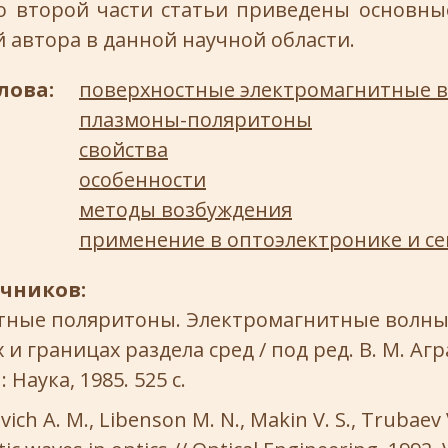
Во второй части статьи приведены основны
 автора в данной научной области.
лова:
поверхностные электромагнитные 
плазмоны-поляритоны
свойства
особенности
методы возбуждения
применение в оптоэлектронике и с
очников:
тные поляритоны. Электромагнитные волны
и границах раздела сред / под ред. В. М. Агр
: Наука, 1985. 525 с.
ich A. M., Libenson M. N., Makin V. S., Trubaev 