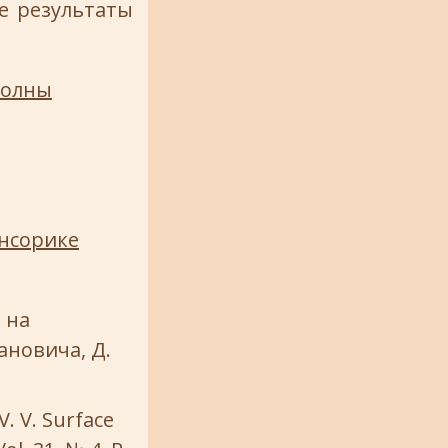
е результаты
волны
енсорике
 на
ановича, Д.
V. V. Surface