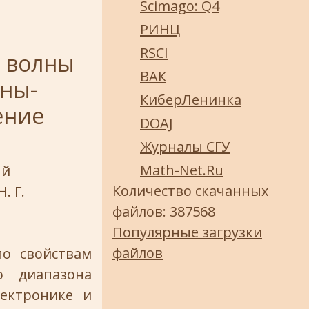
Scimago: Q4
РИНЦ
RSCI
 волны
ВАК
оны-
КиберЛенинка
ение
DOAJ
Журналы СГУ
Math-Net.Ru
ый
Количество скачанных
. Г.
файлов: 387568
Популярные загрузки
файлов
по свойствам
о диапазона
ектронике и