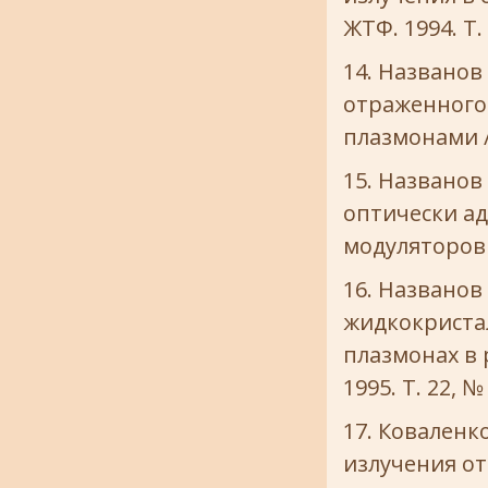
ЖТФ. 1994. Т. 
Названов 
отраженного
плазмонами //
Названов 
оптически а
модуляторов с
Названов 
жидкокриста
плазмонах в 
1995. Т. 22, №
Коваленко
излучения от