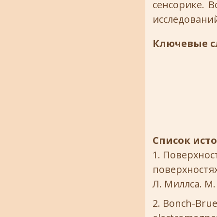
сенсорике. 
исследований
Ключевые с
Список ист
Поверхнос
поверхностях 
Л. Миллса. М. 
Bonch-Bruev