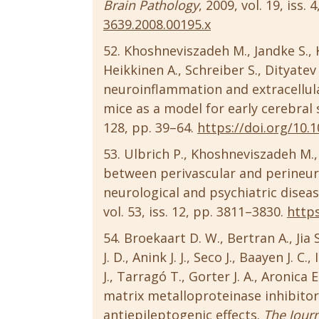
Brain Pathology
, 2009, vol. 19, iss.
3639.2008.00195.x
Khoshneviszadeh M., Jandke S., K
Heikkinen A., Schreiber S., Dityate
neuroinflammation and extracellul
mice as a model for early cerebral 
128, pp. 39–64.
https://doi.org/10.
Ulbrich P., Khoshneviszadeh M., 
between perivascular and perineuro
neurological and psychiatric disea
vol. 53, iss. 12, pp. 3811–3830.
https
Broekaart D. W., Bertran A., Jia 
J. D., Anink J. J., Seco J., Baayen J. 
J., Tarragó T., Gorter J. A., Aronica E
matrix metalloproteinase inhibitor
antiepileptogenic effects.
The Journ