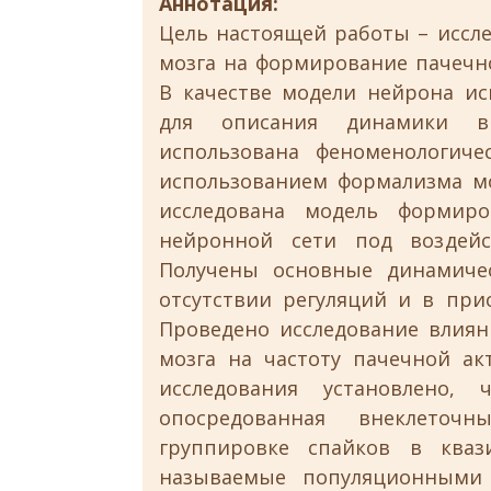
Аннотация:
Цель настоящей работы – иссл
мозга на формирование пачечн
В качестве модели нейрона ис
для описания динамики вн
использована феноменологиче
использованием формализма мо
исследована модель формир
нейронной сети под воздейс
Получены основные динамиче
отсутствии регуляций и в при
Проведено исследование влия
мозга на частоту пачечной ак
исследования установлено, 
опосредованная внеклеточн
группировке спайков в кваз
называемые популяционными