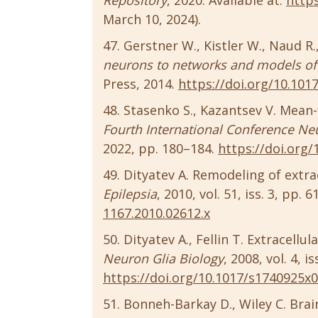
Repository
, 2020. Available at:
http
March 10, 2024).
Gerstner W., Kistler W., Naud R.
neurons to networks and models of
Press, 2014.
https://doi.org/10.10
Stasenko S., Kazantsev V. Mean-
Fourth International Conference Ne
2022, pp. 180–184.
https://doi.org
Dityatev A. Remodeling of extra
Epilepsia
, 2010, vol. 51, iss. 3, pp. 
1167.2010.02612.x
Dityatev A., Fellin T. Extracellu
Neuron Glia Biology
, 2008, vol. 4, i
https://doi.org/10.1017/s1740925x
Bonneh-Barkay D., Wiley C. Brai