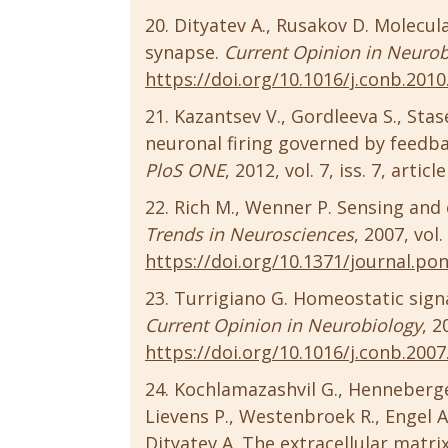
Dityatev A., Rusakov D. Molecula
synapse.
Current Opinion in Neurob
https://doi.org/10.1016/j.conb.2010
Kazantsev V., Gordleeva S., Sta
neuronal firing governed by feedba
PloS ONE
, 2012, vol. 7, iss. 7, artic
Rich M., Wenner P. Sensing and 
Trends in Neurosciences
, 2007, vol.
https://doi.org/10.1371/journal.po
Turrigiano G. Homeostatic signa
Current Opinion in Neurobiology
, 2
https://doi.org/10.1016/j.conb.2007
Kochlamazashvil G., Henneberger
Lievens P., Westenbroek R., Engel A
Dityatev A. The extracellular matri