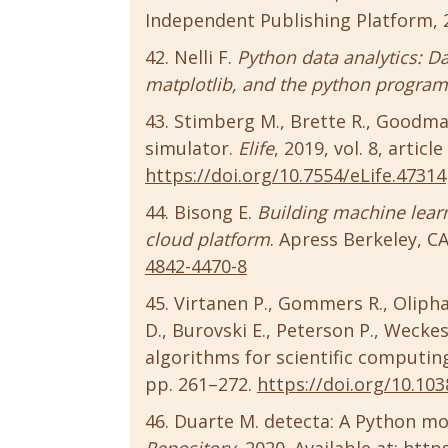
Independent Publishing Platform, 2
Nelli F.
Python data analytics: D
matplotlib, and the python progra
Stimberg M., Brette R., Goodman 
simulator.
Elife
, 2019, vol. 8, articl
https://doi.org/10.7554/eLife.47314
Bisong E.
Building machine lear
cloud platform
. Apress Berkeley, CA
4842-4470-8
Virtanen P., Gommers R., Oliph
D., Burovski E., Peterson P., Weckes
algorithms for scientific computin
pp. 261–272.
https://doi.org/10.10
Duarte M. detecta: A Python mo