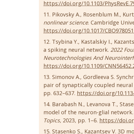
https://doi.org/10.1103/PhysRevE.7
Pikovsky A., Rosenblum M., Kurt
nonlinear science
. Cambridge Univer
https://doi.org/10.1017/CBO97805
Tsybina Y., Kastalskiy I., Kazan
a spiking neural network.
2022 Four
Neurotechnologies And Neurointerf
https://doi.org/10.1109/CNN56452.
Simonov A., Gordleeva S. Synchr
pair of synaptically coupled neural 
pp. 632–637.
https://doi.org/10.1
Barabash N., Levanova T., Stas
model of the neuron-glial network
Topics
, 2023, pp. 1–6.
https://doi.o
Stasenko S., Kazantsev V. 3D mo