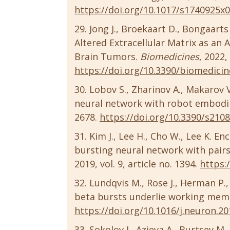
https://doi.org/10.1017/s1740925x
Jong J., Broekaart D., Bongaarts A
Altered Extracellular Matrix as an A
Brain Tumors.
Biomedicines
, 2022, 
https://doi.org/10.3390/biomedici
Lobov S., Zharinov A., Makarov 
neural network with robot embod
2678.
https://doi.org/10.3390/s210
Kim J., Lee H., Cho W., Lee K. 
bursting neural network with pairs
2019, vol. 9, article no. 1394.
https:
Lundqvis M., Rose J., Herman P.
beta bursts underlie working mem
https://doi.org/10.1016/j.neuron.20
Sokolov I., Azieva A., Burtsev M.