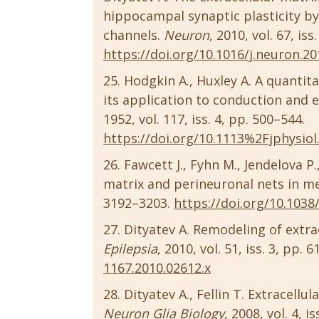
hippocampal synaptic plasticity b
channels.
Neuron
, 2010, vol. 67, iss
https://doi.org/10.1016/j.neuron.20
Hodgkin A., Huxley A. A quanti
its application to conduction and e
1952, vol. 117, iss. 4, pp. 500–544.
https://doi.org/10.1113%2Fjphysio
Fawcett J., Fyhn M., Jendelova P.,
matrix and perineuronal nets in 
3192–3203.
https://doi.org/10.1038
Dityatev A. Remodeling of extra
Epilepsia
, 2010, vol. 51, iss. 3, pp. 
1167.2010.02612.x
Dityatev A., Fellin T. Extracellu
Neuron Glia Biology
, 2008, vol. 4, i