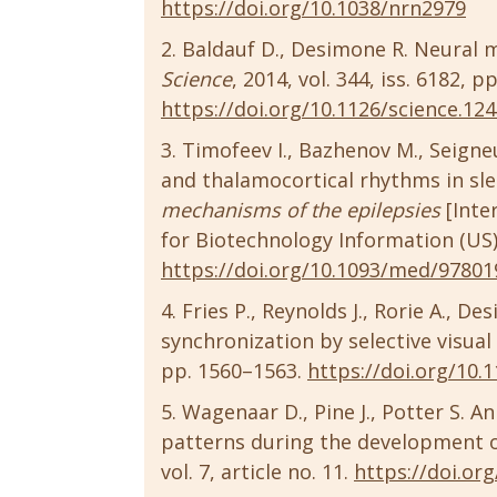
https://doi.org/10.1038/nrn2979
Baldauf D., Desimone R. Neural 
Science
, 2014, vol. 344, iss. 6182, p
https://doi.org/10.1126/science.12
Timofeev I., Bazhenov M., Seigne
and thalamocortical rhythms in sle
mechanisms of the epilepsies
[Inte
for Biotechnology Information (US)
https://doi.org/10.1093/med/97801
Fries P., Reynolds J., Rorie A., D
synchronization by selective visual
pp. 1560–1563.
https://doi.org/10.
Wagenaar D., Pine J., Potter S. A
patterns during the development of
vol. 7, article no. 11.
https://doi.or