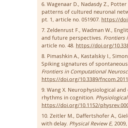
Wagenaar D., Nadasdy Z., Potter S
patterns of cultured neuronal net
pt. 1, article no. 051907.
https://do
Zeldenrust F., Wadman W., Englit
and future perspectives.
Frontiers
article no. 48.
https://doi.org/10.3
Pimashkin A., Kastalskiy I., Simon
Spiking signatures of spontaneous 
Frontiers in Computational Neurosc
https://doi.org/10.3389/fncom.201
Wang X. Neurophysiological and c
rhythms in cognition.
Physiologica
https://doi.org/10.1152/physrev.00
Zeitler M., Daffertshofer A., Gi
with delay.
Physical Review E
, 2009,