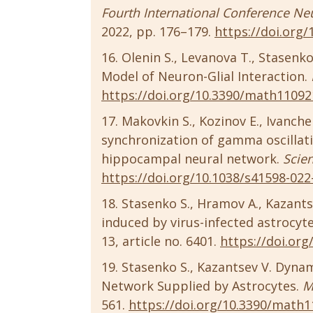
Fourth International Conference Ne
2022, pp. 176–179.
https://doi.org
Olenin S., Levanova T., Stasenk
Model of Neuron-Glial Interaction.
https://doi.org/10.3390/math1109
Makovkin S., Kozinov E., Ivanche
synchronization of gamma oscillat
hippocampal neural network.
Scien
https://doi.org/10.1038/s41598-022
Stasenko S., Hramov A., Kazant
induced by virus-infected astrocyt
13, article no. 6401.
https://doi.org
Stasenko S., Kazantsev V. Dyna
Network Supplied by Astrocytes.
M
561.
https://doi.org/10.3390/math