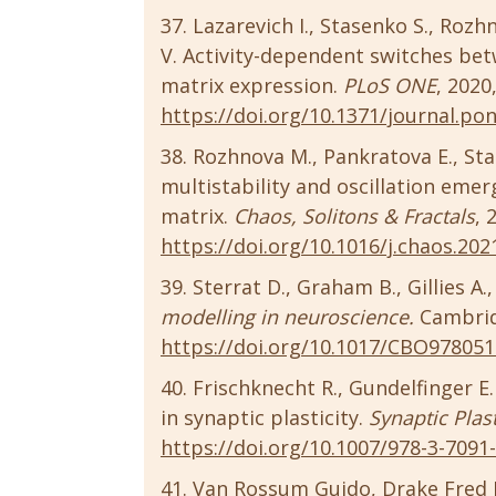
Lazarevich I., Stasenko S., Rozh
V. Activity-dependent switches bet
matrix expression.
PLoS ONE
, 2020,
https://doi.org/10.1371/journal.po
Rozhnova M., Pankratova E., Stas
multistability and oscillation emer
matrix.
Chaos, Solitons & Fractals
, 
https://doi.org/10.1016/j.chaos.202
Sterrat D., Graham B., Gillies A.
modelling in neuroscience.
Cambridg
https://doi.org/10.1017/CBO97805
Frischknecht R., Gundelfinger E.
in synaptic plasticity.
Synaptic Plast
https://doi.org/10.1007/978-3-7091
Van Rossum Guido, Drake Fred 