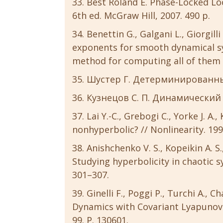
Best Roland E. Phase-Locked Loo
6th ed. McGraw Hill, 2007. 490 p.
Benettin G., Galgani L., Giorgill
exponents for smooth dynamical sy
method for computing all of them //
Шустер Г. Детерминированный х
Кузнецов С. П. Динамический ха
Lai Y.-C., Grebogi C., Yorke J. A.
nonhyperbolic? // Nonlinearity. 1993
Anishchenko V. S., Kopeikin A. S.,
Studying hyperbolicity in chaotic sy
301–307.
Ginelli F., Poggi P., Turchi A., Ch
Dynamics with Covariant Lyapunov V
99. P. 130601.