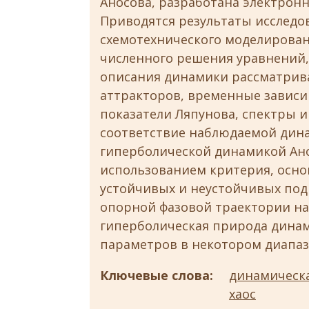
Аносова, разработана электронна
Приводятся результаты исследо
схемотехнического моделировани
численного решения уравнений,
описания динамики рассматрив
аттракторов, временные зависи
показатели Ляпунова, спектры 
соответствие наблюдаемой дина
гиперболической динамикой Анос
использованием критерия, основ
устойчивых и неустойчивых по
опорной фазовой траектории на 
гиперболическая природа дина
параметров в некотором диапаз
Ключевые слова:
динамическа
хаос