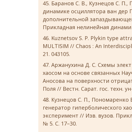
Баранов С. В., Кузнецов С. П.
динамике осциллятора ван дер 
дополнительной запаздывающей 
Прикладная нелинейная динамика. 
Kuznetsov S. P. Plykin type attr
MULTISIM // Chaos : An Interdiscipl
21. 043105.
Аржанухина Д. С. Схемы элек
хаосом на основе связанных Нау
Аносова на поверхности отрица
Поля // Вестн. Сарат. гос. техн. ун-
Кузнецов С. П., Пономаренко В
генератор гиперболического ха
эксперимент // Изв. вузов. Прик
№ 5. С. 17–30.