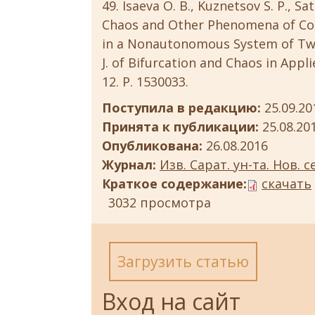
Isaeva O. B., Kuznetsov S. P., Sat
Chaos and Other Phenomena of C
in a Nonautonomous System of Two A
J. of Bifurcation and Chaos in Appl
12. P. 1530033.
Поступила в редакцию:
25.09.20
Принята к публикации:
25.08.20
Опубликована:
26.08.2016
Журнал:
Изв. Сарат. ун-та. Нов. с
Краткое содержание:
скачать
3032 просмотра
Загрузить статью
Вход на сайт