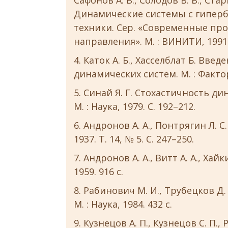
Сафонов А. В., Солодов В. В., Стар
Динамические системы с гиперб
техники. Сер. «Современные п
направления». M. : ВИНИТИ, 1991. Т
Каток А. Б., Хасселблат Б. Вв
динамических систем. М. : Фактор
Синай Я. Г. Стохастичность д
М. : Наука, 1979. С. 192–212.
Андронов А. А., Понтрягин Л. 
1937. Т. 14, № 5. С. 247–250.
Андронов А. А., Витт А. А., Хай
1959. 916 с.
Рабинович М. И., Трубецков Д.
М. : Наукa, 1984. 432 с.
Кузнецов А. П., Кузнецов С. П.