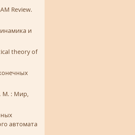
SIAM Review.
Динамика и
cal theory of
 конечных
М. : Мир,
нных
ого автомата