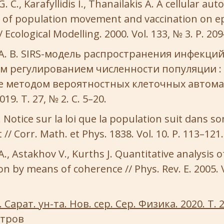
G. C., Karafyllidis I., Thanailakis A. A cellular 
ts of population movement and vaccination on e
 Ecological Modelling. 2000. Vol. 133, № 3. P. 20
. В. SIRS-модель распространения инфекций
м регулированием численности популяции :
 методом вероятностных клеточных автомат
19. T. 27, № 2. C. 5–20.
 Notice sur la loi que la population suit dans so
// Corr. Math. et Phys. 1838. Vol. 10. P. 113–121.
., Astakhov V., Kurths J. Quantitative analysis o
n by means of coherence // Phys. Rev. E. 2005. Vo
 Сарат. ун-та. Нов. сер. Сер. Физика. 2020. Т. 2
отров