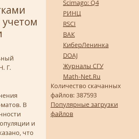
Scimago: Q4
тками
РИНЦ
с учетом
RSCI
и
ВАК
КиберЛенинка
DOAJ
ьный
Журналы СГУ
. Г.
Math-Net.Ru
Количество скачанных
файлов: 387593
нения
Популярные загрузки
матов. В
файлов
нности
популяции и
азано, что