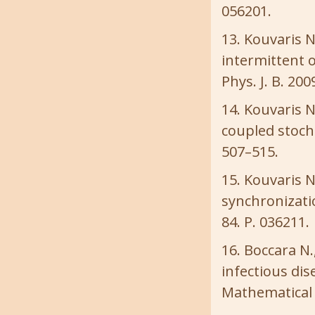
056201.
Kouvaris N
intermittent o
Phys. J. B. 200
Kouvaris N
coupled stocha
507–515.
Kouvaris N
synchronizatio
84. P. 036211.
Boccara N.
infectious dis
Mathematical a