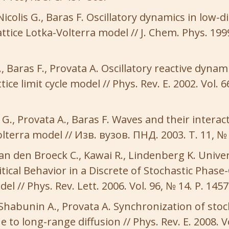
Nicolis G., Baras F. Oscillatory dynamics in low-
attice Lotka-Volterra model // J. Chem. Phys. 1999.
 Baras F., Provata A. Oscillatory reactive dynam
ttice limit cycle model // Phys. Rev. E. 2002. Vol. 6
G., Provata A., Baras F. Waves and their interact
volterra model // Изв. вузов. ПНД. 2003. Т. 11, № 
an den Broeck C., Kawai R., Lindenberg K. Univer
tical Behavior in a Discrete of Stochastic Phas
el // Phys. Rev. Lett. 2006. Vol. 96, № 14. P. 1457
 Shabunin A., Provata A. Synchronization of stoc
e to long-range diffusion // Phys. Rev. E. 2008. Vo