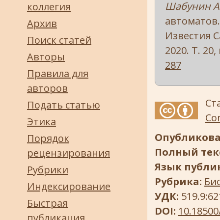
Шабунин А.
коллегия
автоматов.
Архив
Известия С
Поиск статей
2020. Т. 20,
Авторы
287
Правила для
авторов
Ст
Подать статью
Com
Этика
Опубликова
Порядок
Полный текс
рецензирования
Язык публи
Рубрики
Рубрика:
Би
Индексирование
УДК:
519.9:62
Быстрая
DOI:
10.18500
публикация