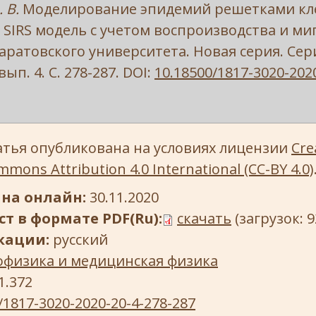
 В.
Моделирование эпидемий решетками кл
 SIRS модель с учетом воспроизводства и ми
аратовского университета. Новая серия. Сер
 вып. 4. С. 278-287. DOI:
10.18500/1817-3020-202
атья опубликована на условиях лицензии
Cre
mons Attribution 4.0 International (CC-BY 4.0)
на онлайн:
30.11.2020
т в формате PDF(Ru):
скачать
(загрузок: 9
кации:
русский
офизика и медицинская физика
1.372
/1817-3020-2020-20-4-278-287