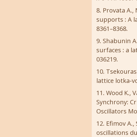
Provata A., 
supports : A l
8361–8368.
Shabunin A.,
surfaces : a la
036219.
Tsekouras 
lattice lotka-
Wood K., V
Synchrony: Cri
Oscillators Mod
Efimov A.,
oscillations du