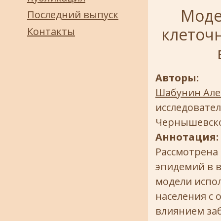
Моде
Последний выпуск
клеточн
Контакты
Авторы:
Шабунин Але
исследовател
Чернышевск
Аннотация:
Рассмотрена
эпидемий в в
модели испо
населения с 
влиянием заб