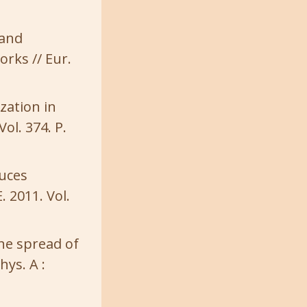
 and
orks // Eur.
zation in
ol. 374. P.
duces
. 2011. Vol.
he spread of
hys. A :