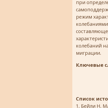
при определ
самоподдерж
режим харак
колебаниями
составляющей
характерист
колебаний н
миграции.
Ключевые с
Список ист
Бейли Н. М