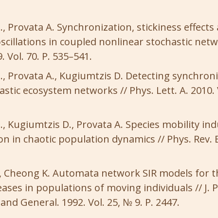
., Provata A. Synchronization, stickiness effects
scillations in coupled nonlinear stochastic netw
9. Vol. 70. P. 535–541.
., Provata A., Kugiumtzis D. Detecting synchroni
stic ecosystem networks // Phys. Lett. A. 2010. V
., Kugiumtzis D., Provata A. Species mobility in
n in chaotic population dynamics // Phys. Rev. E
, Cheong K. Automata network SIR models for t
eases in populations of moving individuals // J. P
nd General. 1992. Vol. 25, № 9. P. 2447.