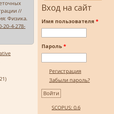
еточных
Вход на сайт
грации //
ия: Физика.
Имя пользователя
*
0-20-4-278-
Пароль
*
ative
.
Регистрация
21)
Забыли пароль?
SCOPUS: 0.6