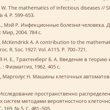
 W. The mathematics of infectious diseases // 
№ 4. P. 599–653.
., Мэй Р. Инфекционные болезни человека. 
 Мир, 2004. 784 с.
 McKendrick A. A contribution to the mathemati
oc. R. Soc. 1927. Vol. A115. P. 700–721.
 Н. Е., Трахтенберг Б. А. Введение в теорию
 : Физматгиз, 1962. 405 с.
, Марголус Н. Машины клеточных автоматов. 
. Исследование пространственно распределе
х систем методами вероятностного клеточн
Т. 169, № 5. С. 481–505.