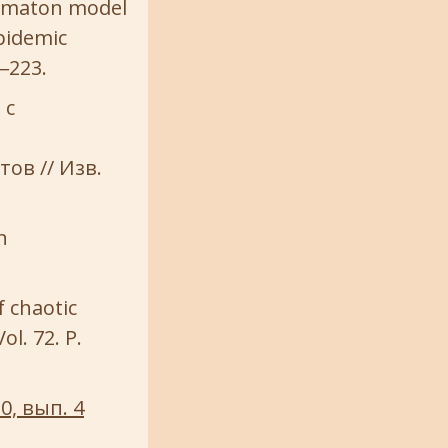
automaton model
pidemic
9‒223.
 с
ов // Изв.
n
f chaotic
l. 72. P.
0, вып. 4