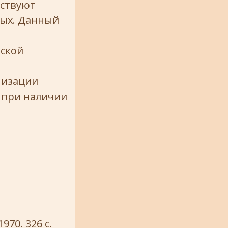
ествуют
ых. Данный
еской
низации
 при наличии
970. 326 с.