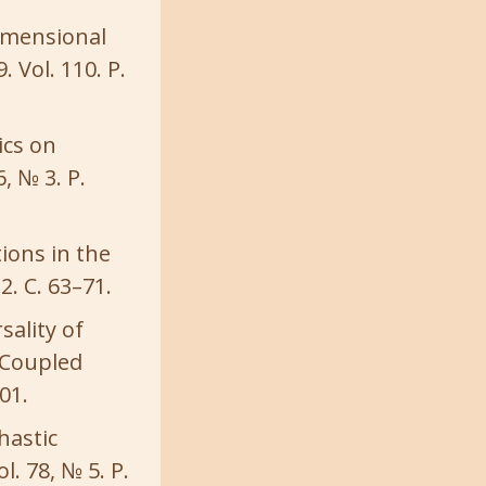
dimensional
 Vol. 110. P.
ics on
6, № 3. P.
ions in the
2. С. 63–71.
sality of
e-Coupled
01.
hastic
l. 78, № 5. P.