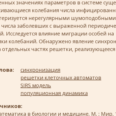
енных значениях параметров в системе сущ
ивающиеся колебания числа инфицированн
теризуется нерегулярными шумоподобными
 числа заболевших с выраженной периодич
. Исследуется влияние миграции особей на
ики колебаний. Обнаружено явление синхро
а отдельных частях решетки, реализующееся
лова:
синхронизация
решетки клеточных автоматов
SIRS модель
популяционная динамика
очников:
атематика в биологии и медицине. М. : Мир, 1