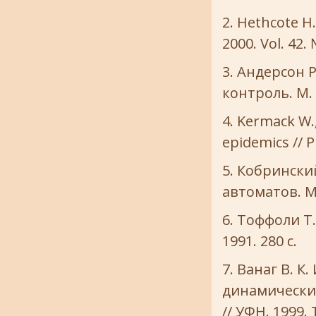
Hethcote H.
2000. Vol. 42. 
Андерсон Р
контроль. М. :
Kermack W.,
epidemics // Pr
Кобринский
автоматов. М.
Тоффоли Т.
1991. 280 с.
Ванаг В. К
динамически
// УФН. 1999. 