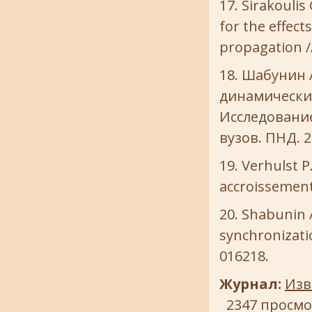
Sirakoulis 
for the effec
propagation //
Шабунин А
динамически
Исследование
вузов. ПНД. 20
Verhulst P.
accroissement 
Shabunin A
synchronizatio
016218.
Журнал:
Изв.
2347 просм