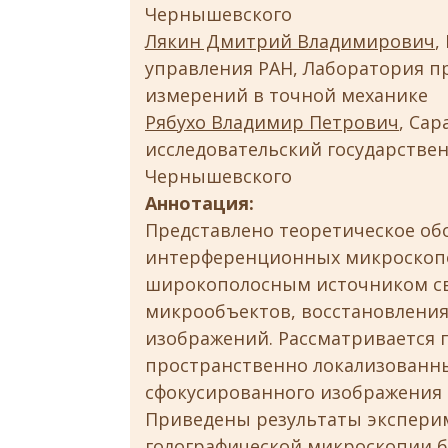
Чернышевского
Лякин Дмитрий Владимирович
,
управления РАН, Лаборатория п
измерений в точной механике
Рябухо Владимир Петрович
, Са
исследовательский государствен
Чернышевского
Аннотация:
Представлено теоретическое об
интерференционных микроскопо
широкополосным источником св
микрообъектов, восстановления
изображений. Рассматривается 
пространственно локализованн
сфокусированного изображения 
Приведены результаты экспери
голографической микроскопии б