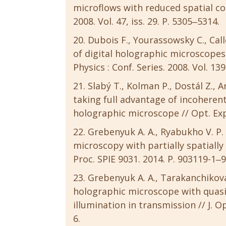
microflows with reduced spatial co
2008. Vol. 47, iss. 29. P. 5305‒5314.
Dubois F., Yourassowsky C., Call
of digital holographic microscopes 
Physics : Conf. Series. 2008. Vol. 13
Slabý T., Kolman P., Dostál Z., 
taking full advantage of incoheren
holographic microscope // Opt. Expre
Grebenyuk A. A., Ryabukho V. P.
microscopy with partially spatially
Proc. SPIE 9031. 2014. P. 903119-1‒
Grebenyuk A. A., Tarakanchikova 
holographic microscope with quasi
illumination in transmission // J. O
6.