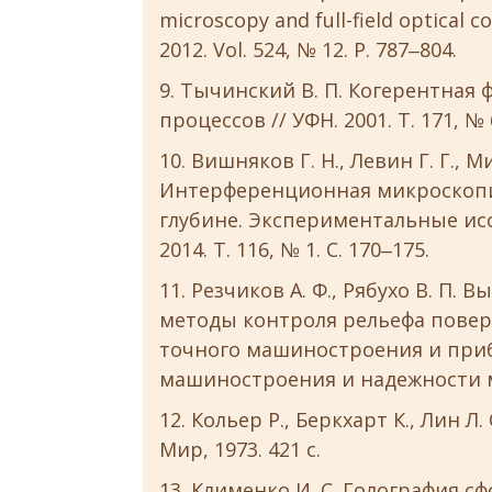
microscopy and full-field optical 
2012. Vol. 524, № 12. P. 787‒804.
Тычинский В. П. Когерентная
процессов // УФН. 2001. Т. 171, № 6
Вишняков Г. Н., Левин Г. Г., М
Интерференционная микроскопи
глубине. Экспериментальные исс
2014. Т. 116, № 1. С. 170‒175.
Резчиков А. Ф., Рябухо В. 
методы контроля рельефа повер
точного машиностроения и при
машиностроения и надежности маш
Кольер Р., Беркхарт К., Лин Л.
Мир, 1973. 421 с.
Клименко И. С. Голография с