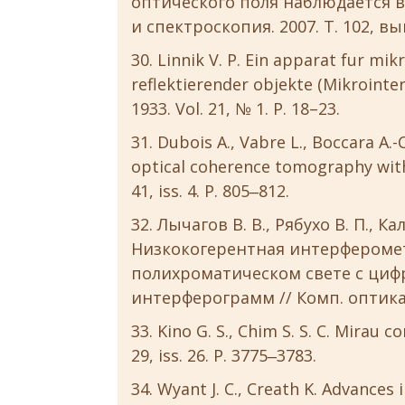
оптического поля наблюдается 
и спектроскопия. 2007. Т. 102, вып
Linnik V. P. Ein apparat fur m
reflektierender objekte (Mikrointer
1933. Vol. 21, № 1. P. 18–23.
Dubois A., Vabre L., Boccara A.-C
optical coherence tomography with 
41, iss. 4. P. 805‒812.
Лычагов В. В., Рябухо В. П., Ка
Низкокогерентная интерферомет
полихроматическом свете с циф
интерферограмм // Комп. оптика. 2
Kino G. S., Chim S. S. C. Mirau c
29, iss. 26. P. 3775‒3783.
Wyant J. C., Creath K. Advances i