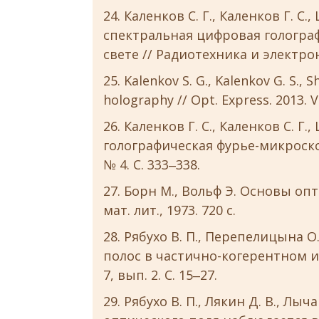
Каленков С. Г., Каленков Г. С.
спектральная цифровая гологра
свете // Радиотехника и электрони
Kalenkov S. G., Kalenkov G. S., S
holography // Opt. Express. 2013. Vo
Каленков Г. С., Каленков С. Г
голографическая фурье-микроскоп
№ 4. С. 333‒338.
Борн М., Вольф Э. Основы оптики
мат. лит., 1973. 720 с.
Рябухо В. П., Перепелицына 
полос в частично-когерентном изл
7, вып. 2. С. 15‒27.
Рябухо В. П., Лякин Д. В., Лыч