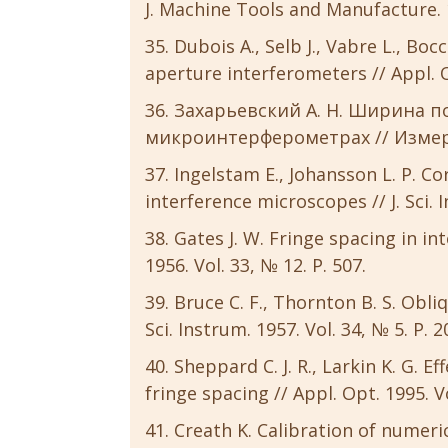
J. Machine Tools and Manufacture. 1
Dubois A., Selb J., Vabre L., Bo
aperture interferometers // Appl. Op
Захарьевский А. Н. Ширина п
микроинтерферометрах // Измер. т
Ingelstam E., Johansson L. P. C
interference microscopes // J. Sci. I
Gates J. W. Fringe spacing in int
1956. Vol. 33, № 12. P. 507.
Bruce C. F., Thornton B. S. Obliq
Sci. Instrum. 1957. Vol. 34, № 5. P. 
Sheppard C. J. R., Larkin K. G. 
fringe spacing // Appl. Opt. 1995. Vo
Creath K. Calibration of numeric