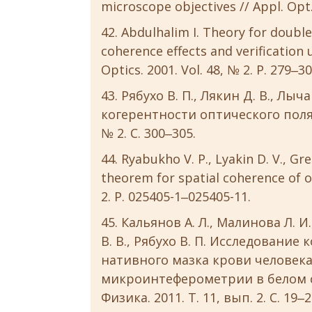
microscope objectives // Appl. Opt. 
Abdulhalim I. Theory for doubl
coherence effects and verification 
Optics. 2001. Vol. 48, № 2. P. 279‒30
Рябухо В. П., Лякин Д. В., Лы
когерентности оптического поля /
№ 2. С. 300‒305.
Ryabukho V. P., Lyakin D. V., Gr
theorem for spatial coherence of opt
2. P. 025405-1‒025405-11.
Кальянов А. Л., Малинова Л. И
В. В., Рябухо В. П. Исследование
нативного мазка крови человек
микроинтеферометрии в белом свет
Физика. 2011. Т. 11, вып. 2. С. 19‒2