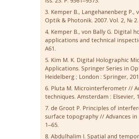
iss. 23. P. 9361‒9373.
Kemper B., Langehanenberg P., vo
Optik & Photonik. 2007. Vol. 2, № 2.
Kemper B., von Bally G. Digital h
applications and technical inspection
A61.
Kim M. K. Digital Holographic Mi
Applications. Springer Series in Opt
Heidelberg ; London : Springer, 201
Pluta M. Microinterferometr // 
techniques. Amsterdam : Elsevier, 19
de Groot P. Principles of inter
surface topography // Advances in Op
1‒65.
Abdulhalim I. Spatial and tempor