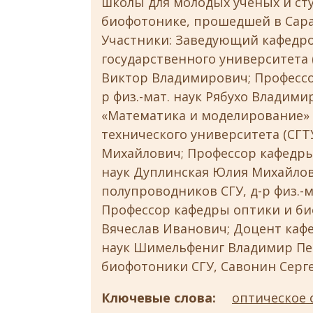
школы для молодых ученых и сту
биофотонике, прошедшей в Сарат
Участники: Заведующий кафедро
государственного университета (С
Виктор Владимирович; Профессо
р физ.-мат. наук Рябухо Владим
«Математика и моделирование» 
технического университета (СГТУ
Михайлович; Профессор кафедры 
наук Дуплинская Юлия Михайлов
полупроводников СГУ, д-р физ.-м
Профессор кафедры оптики и био
Вячеслав Иванович; Доцент кафе
наук Шимельфениг Владимир Пе
биофотоники СГУ, Савонин Серг
Ключевые слова:
оптическое 