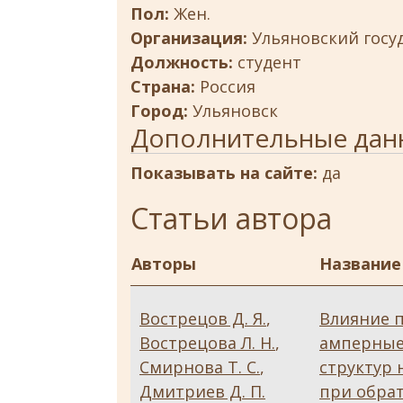
Пол:
Жен.
Организация:
Ульяновский госу
Должность:
студент
Страна:
Россия
Город:
Ульяновск
Дополнительные дан
Показывать на сайте:
да
Статьи автора
Авторы
Название
Вострецов Д. Я.
,
Влияние п
Вострецова Л. Н.
,
амперные
Смирнова Т. С.
,
структур 
Дмитриев Д. П.
при обра