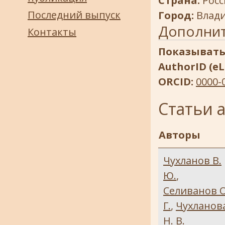
Страна:
Росс
Последний выпуск
Город:
Влад
Дополни
Контакты
Показывать
AuthorID (eL
ORCID:
0000-
Статьи 
Авторы
Чухланов В.
Ю.
,
Селиванов О
Г.
,
Чухланов
Н. В.