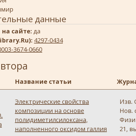
ия
имир
тельные данные
 на сайте:
да
ibrary.Ru):
4297-0434
0003-3674-0660
автора
Название статьи
Журн
Электрические свойства
Изв. 
композиции на основе
Нов. 
.
полидиметилсилоксана,
Физик
а
наполненного оксидом галлия
21, в