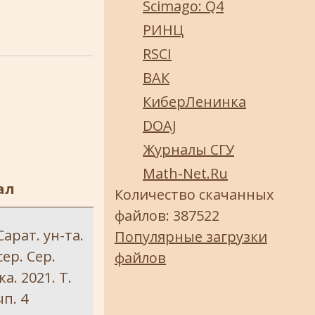
Scimago: Q4
РИНЦ
RSCI
ВАК
КиберЛенинка
DOAJ
Журналы СГУ
Math-Net.Ru
ал
Количество скачанных
файлов: 387522
Сарат. ун-та.
Популярные загрузки
сер. Сер.
файлов
а. 2021. Т.
ып. 4