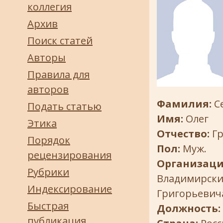
коллегия
Архив
Поиск статей
Авторы
Правила для
авторов
Фамилия:
С
Подать статью
Имя:
Олег
Этика
Отчество:
Г
Порядок
Пол:
Муж.
рецензирования
Организаци
Рубрики
Владимирски
Индексирование
Григорьевич
Быстрая
Должность:
публикация