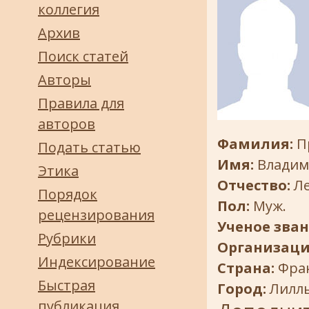
коллегия
Архив
Поиск статей
Авторы
Правила для
авторов
Фамилия:
П
Подать статью
Имя:
Влади
Этика
Отчество:
Л
Порядок
Пол:
Муж.
рецензирования
Ученое зва
Рубрики
Организаци
Индексирование
Страна:
Фра
Быстрая
Город:
Лилл
публикация