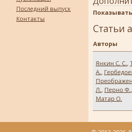
Дополни
Последний выпуск
Показывать
Контакты
Статьи 
Авторы
Янкин С. С.
,
А.
,
Гербедое
Преображен
Л.
,
Перно Ф.
Матар О.