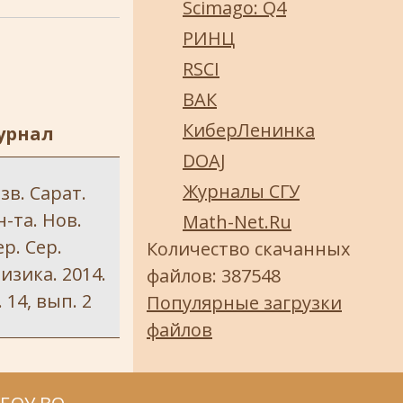
Scimago: Q4
РИНЦ
RSCI
ВАК
КиберЛенинка
урнал
DOAJ
Журналы СГУ
зв. Сарат.
н-та. Нов.
Math-Net.Ru
ер. Сер.
Количество скачанных
изика. 2014.
файлов: 387548
. 14, вып. 2
Популярные загрузки
файлов