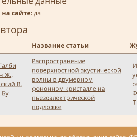
тельные данные
 на сайте:
да
автора
Название статьи
Ж
Распространение
Талби
И
поверхностной акустической
н Ж.
,
у
волны в двумерном
ский В.
с
фононном кристалле на
,
Бу
Ф
пьезоэлектрической
Т
подложке