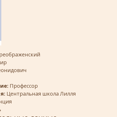
реображенский
мир
еонидович
ние:
Профессор
я:
Центральная школа Лилля
нция
ь