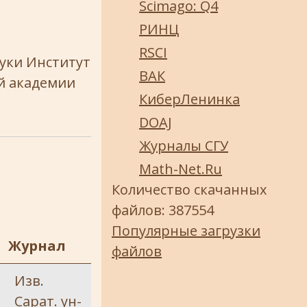
Scimago: Q4
РИНЦ
RSCI
уки Институт
ВАК
ой академии
КиберЛенинка
DOAJ
Журналы СГУ
Math-Net.Ru
Количество скачанных
файлов: 387554
Популярные загрузки
Журнал
файлов
Изв.
Сарат. ун-