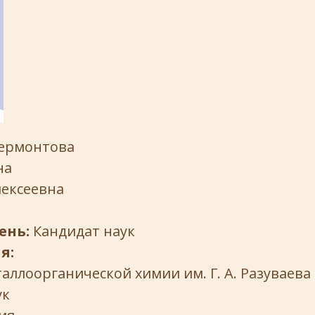
ермонтова
на
лексеевна
ень:
Кандидат наук
я:
аллоорганической химии им. Г. А. Разуваева
ук