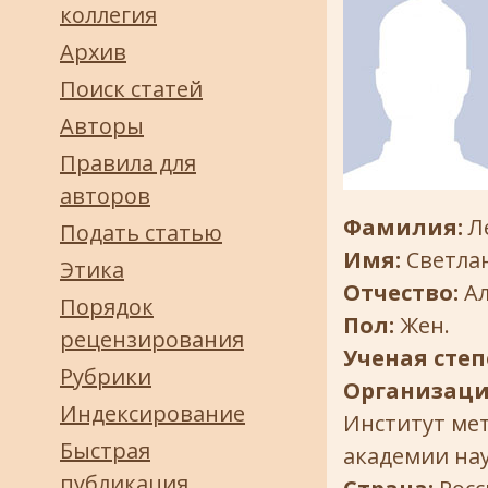
коллегия
Архив
Поиск статей
Авторы
Правила для
авторов
Фамилия:
Л
Подать статью
Имя:
Светла
Этика
Отчество:
А
Порядок
Пол:
Жен.
рецензирования
Ученая степ
Рубрики
Организаци
Индексирование
Институт мет
Быстрая
академии на
публикация