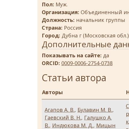
Пол:
Муж.
Организация:
Объединенный ин
Должность:
начальник группы
Страна:
Россия
Город:
Дубна г (Московская обл.)
Дополнительные дан
Показывать на сайте:
да
ORCID:
0009-0006-2754-0738
Статьи автора
Авторы
Н
Агапов А. В.
,
Булавин М. В.
,
р
Гаевский В. Н.
,
Галушко А.
к
В.
,
Индюкова М. Д.
,
Мицын