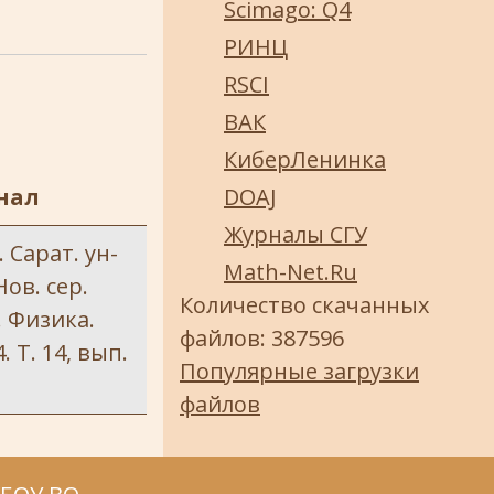
Scimago: Q4
РИНЦ
RSCI
ВАК
КиберЛенинка
нал
DOAJ
Журналы СГУ
 Сарат. ун-
Math-Net.Ru
Нов. сер.
Количество скачанных
. Физика.
файлов: 387596
. Т. 14, вып.
Популярные загрузки
файлов