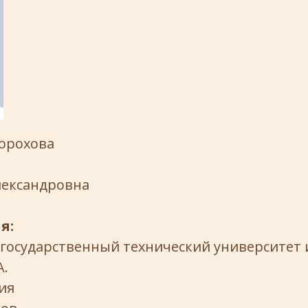
орохова
лександровна
я:
 государственный технический университет
А.
ия