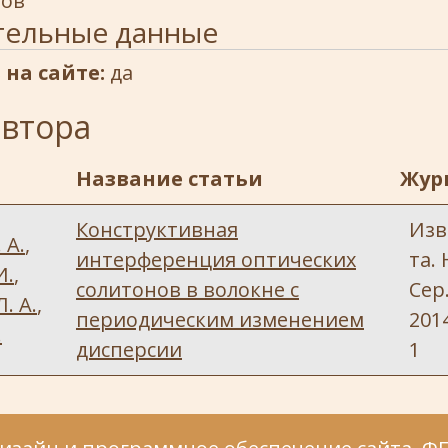
тов
тельные данные
 на сайте:
да
автора
Название статьи
Жур
Конструктивная
Изв.
 А.
,
интерференция оптических
та. 
И.
,
солитонов в волокне с
Сер
. А.
,
периодическим изменением
2014
.
дисперсии
1