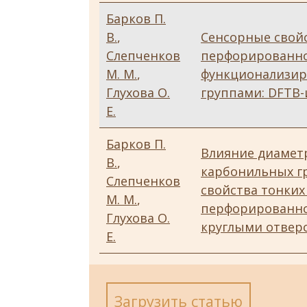
Барков П.
В.
,
Сенсорные свойс
Слепченков
перфорированно
М. М.
,
функционализир
Глухова О.
группами: DFTB-
Е.
Барков П.
Влияние диаметр
В.
,
карбонильных г
Слепченков
свойства тонких
М. М.
,
перфорированно
Глухова О.
круглыми отвер
Е.
Загрузить статью