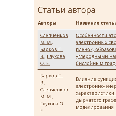
Статьи автора
Авторы
Название стать
Слепченков
Особенности ат
М. М.
,
электронных св
Барков П.
пленок, образо
В.
,
Глухова
углеродными на
О. Е.
бислойным гра
Барков П.
Влияние функци
В.
,
электронно-эне
Слепченков
характеристики 
М. М.
,
дырчатого графе
Глухова О.
моделирования
Е.