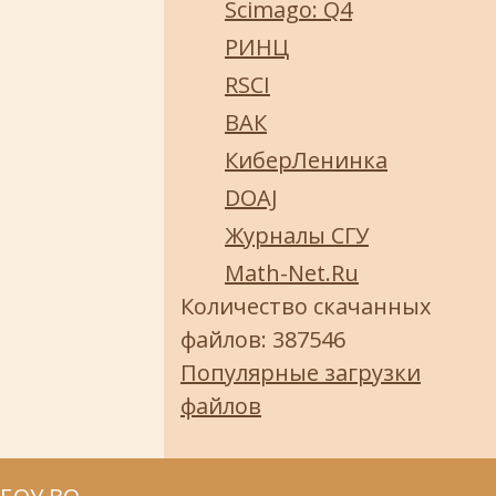
Scimago: Q4
РИНЦ
RSCI
ВАК
КиберЛенинка
DOAJ
Журналы СГУ
Math-Net.Ru
Количество скачанных
файлов: 387546
Популярные загрузки
файлов