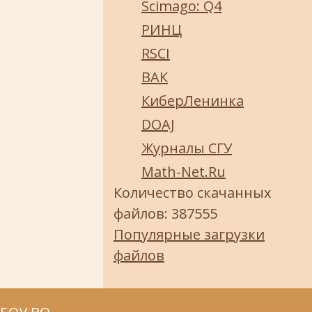
Scimago: Q4
РИНЦ
RSCI
ВАК
КиберЛенинка
DOAJ
Журналы СГУ
Math-Net.Ru
Количество скачанных
файлов: 387555
Популярные загрузки
файлов