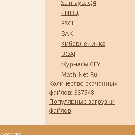
Scimago: Q4
РИНЦ
RSCI
ВАК
КиберЛенинка
DOAJ
Журналы СГУ
Math-Net.Ru
Количество скачанных
файлов: 387548
Популярные загрузки
файлов