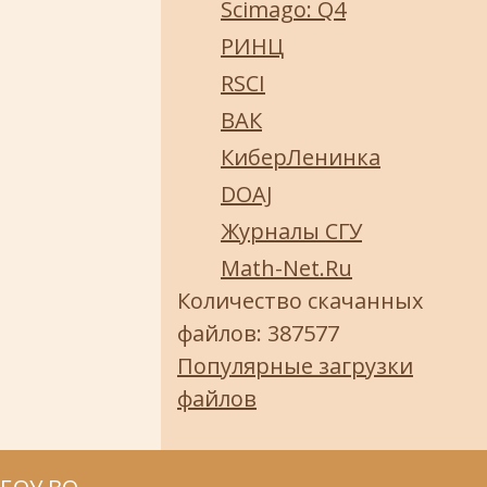
Scimago: Q4
РИНЦ
RSCI
ВАК
КиберЛенинка
DOAJ
Журналы СГУ
Math-Net.Ru
Количество скачанных
файлов: 387577
Популярные загрузки
файлов