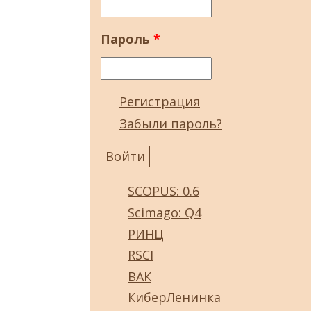
Пароль
*
Регистрация
Забыли пароль?
SCOPUS: 0.6
Scimago: Q4
РИНЦ
RSCI
ВАК
КиберЛенинка