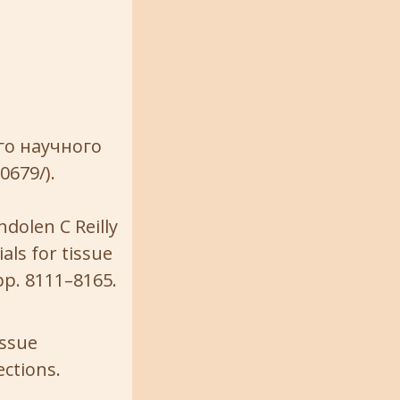
го научного
0679/).
ndolen C Reilly
als for tissue
, pp. 8111–8165.
issue
ections.