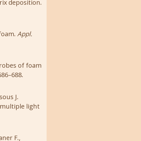
ix deposition.
f foam.
Appl.
 probes of foam
 686–688.
sous J.
multiple light
aner F.,