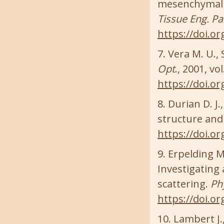
mesenchymal s
Tissue Eng. Pa
https://doi.or
Vera M. U., 
Opt
., 2001, vo
https://doi.o
Durian D. J.
structure and
https://doi.or
Erpelding M.
Investigating
scattering.
Phy
https://doi.o
Lambert J.,