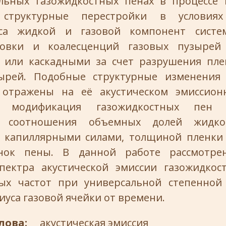
льных газожидкостных пенах в процессе
 структурные перестройки в условиях
оса жидкой и газовой компонент систе
ровки и коалесценций газовых пузырей
или каскадными за счет разрушения пле
зырей. Подобные структурные изменения 
 отражены на её акустическом эмиссионн
ая модификация газожидкостных пен 
о соотношения объемных долей жидк
я капиллярными силами, толщиной пленк
нок пены. В данной работе рассмотре
пектра акустической эмиссии газожидко
ых частот при универсальной степенной
иуса газовой ячейки от времени.
лова:
акустическая эмиссия