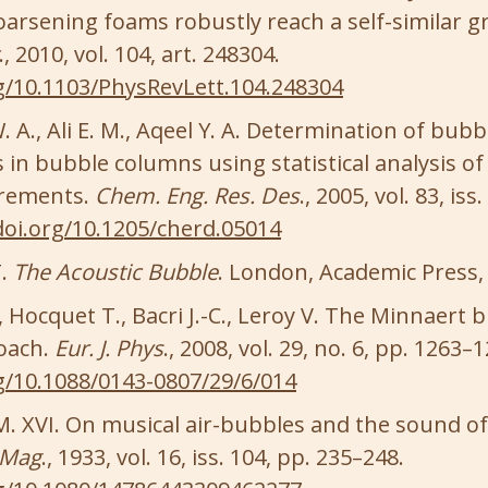
oarsening foams robustly reach a self-similar 
., 2010, vol. 104, art. 248304.
rg/10.1103/PhysRevLett.104.248304
 A., Ali E. M., Aqeel Y. A. Determination of bubb
s in bubble columns using statistical analysis of
rements.
Chem. Eng. Res. Des
., 2005, vol. 83, iss
doi.org/10.1205/cherd.05014
T.
The Acoustic Bubble
. London, Academic Press, 
 Hocquet T., Bacri J.-C., Leroy V. The Minnaert 
oach.
Eur. J. Phys
., 2008, vol. 29, no. 6, pp. 1263–
rg/10.1088/0143-0807/29/6/014
. XVI. On musical air-bubbles and the sound o
 Mag
., 1933, vol. 16, iss. 104, pp. 235–248.