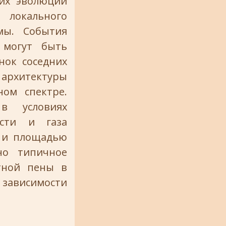
 их эволюции
 локального
мы. События
 могут быть
нок соседних
архитектуры
ом спектре.
в условиях
ости и газа
и и площадью
но типичное
стной пены в
 зависимости