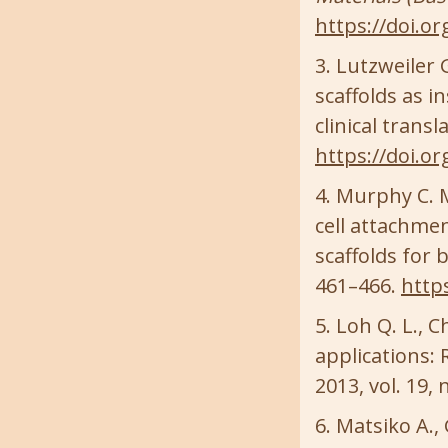
https://doi.o
Lutzweiler G
scaffolds as i
clinical transl
https://doi.o
Murphy C. M.
cell attachme
scaffolds for
461–466.
https
Loh Q. L., 
applications: 
2013, vol. 19, 
Matsiko A., 