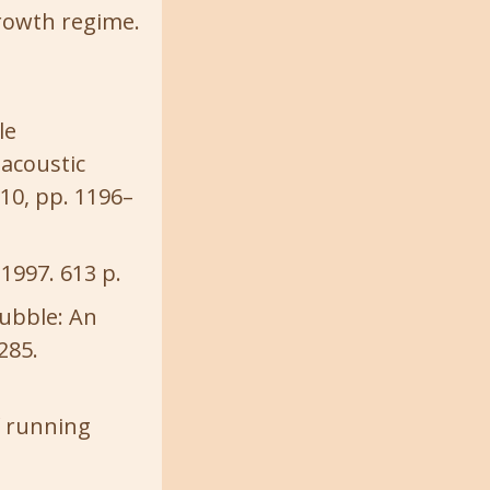
growth regime.
le
 acoustic
. 10, pp. 1196–
1997. 613 p.
bubble: An
1285.
f running