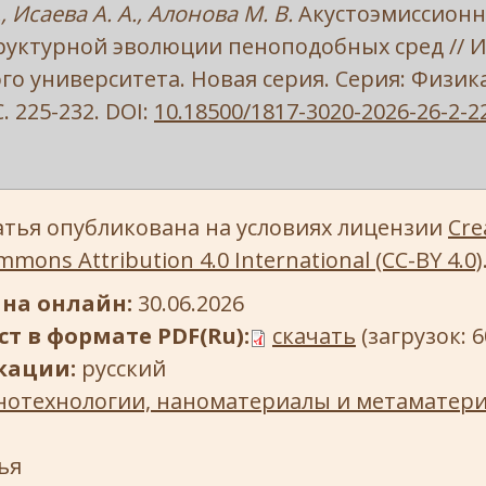
, Исаева А. А., Алонова М. В.
Акустоэмиссион
руктурной эволюции пеноподобных сред // 
го университета. Новая серия. Серия: Физика.
С. 225-232. DOI:
10.18500/1817-3020-2026-26-2-2
атья опубликована на условиях лицензии
Cre
mons Attribution 4.0 International (CC-BY 4.0)
на онлайн:
30.06.2026
т в формате PDF(Ru):
скачать
(загрузок: 6
кации:
русский
нотехнологии, наноматериалы и метаматер
ья