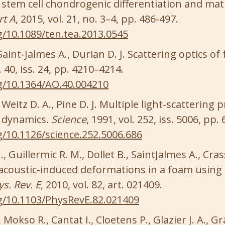
tem cell chondrogenic differentiation and matr
rt A
, 2015, vol. 21, no. 3–4, pp. 486-497.
g/10.1089/ten.tea.2013.0545
Saint-Jalmes A., Durian D. J. Scattering optics o
l. 40, iss. 24, pp. 4210–4214.
rg/10.1364/AO.40.004210
, Weitz D. A., Pine D. J. Multiple light-scattering
 dynamics.
Science
, 1991, vol. 252, iss. 5006, pp.
g/10.1126/science.252.5006.686
, Guillermic R. M., Dollet B., SaintJalmes A., Cras
 acoustic-induced deformations in a foam using 
s. Rev. E
, 2010, vol. 82, art. 021409.
rg/10.1103/PhysRevE.82.021409
 Mokso R., Cantat I., Cloetens P., Glazier J. A., Gr