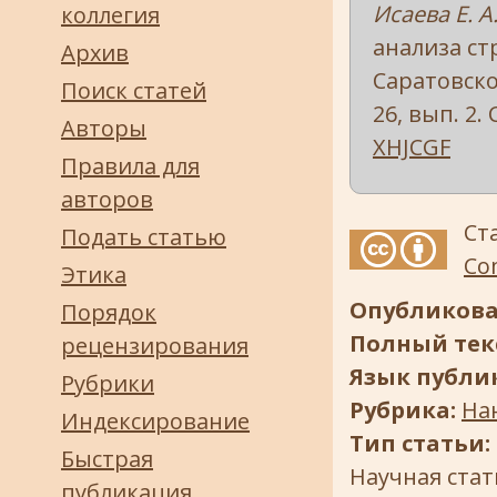
Исаева Е. А.
коллегия
анализа ст
Архив
Саратовско
Поиск статей
26, вып. 2. 
Авторы
XHJCGF
Правила для
авторов
Ст
Подать статью
Com
Этика
Опубликова
Порядок
Полный текс
рецензирования
Язык публи
Рубрики
Рубрика:
На
Индексирование
Тип статьи:
Быстрая
Научная стат
публикация