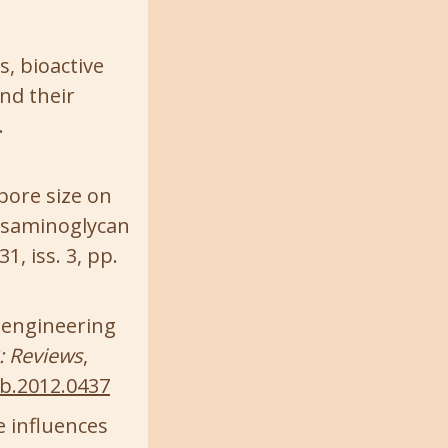
s, bioactive
and their
.
pore size on
cosaminoglycan
 31, iss. 3, pp.
e engineering
B: Reviews
,
eb.2012.0437
ze influences