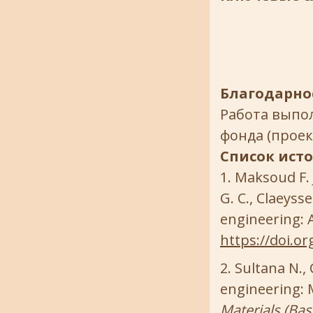
Благодарно
Работа выпо
фонда (проект
Список ист
Maksoud F. J
G. C., Claeyss
engineering: 
https://doi.o
Sultana N., 
engineering: M
Materials (Base