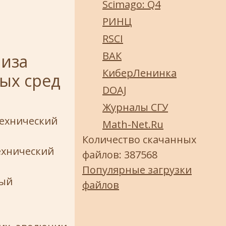
Scimago: Q4
РИНЦ
RSCI
ВАК
лиза
КиберЛенинка
ых сред
DOAJ
Журналы СГУ
технический
Math-Net.Ru
Количество скачанных
ехнический
файлов: 387568
Популярные загрузки
ный
файлов