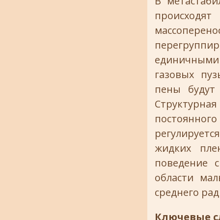
В метастаби
происходят
массоперен
перегруппи
единичными 
газовых пу
пены будут
Структурн
постоянног
регулируетс
жидких пле
поведение с
области мал
среднего рад
Ключевые с