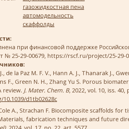
газожидкостная пена
автомодельность
скаффолды
сти:
лнена при финансовой поддержке Российско
 № 25-29-00679, https://rscf.ru/project/25-29-0
очников:
., de la Paz M. F. V., Hann A. J., Thanarak J., Gwe
ens F., Green N. H., Zhang Yu S. Porous biomateri
A review.
J. Mater. Chem. B
, 2022, vol. 10, iss. 40
rg/10.1039/d1tb02628c
Cole A., Strachan F. Biocomposite scaffolds for t
aterials, fabrication techniques and future dir
l),
2024, vol. 17, no. 22, art. 5577.