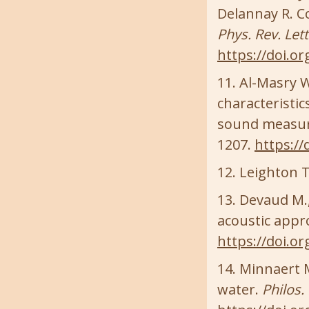
Delannay R. C
Phys. Rev. Lett
https://doi.o
Al-Masry W.
characteristic
sound measu
1207.
https://
Leighton 
Devaud M.,
acoustic appr
https://doi.o
Minnaert M
water.
Philos.