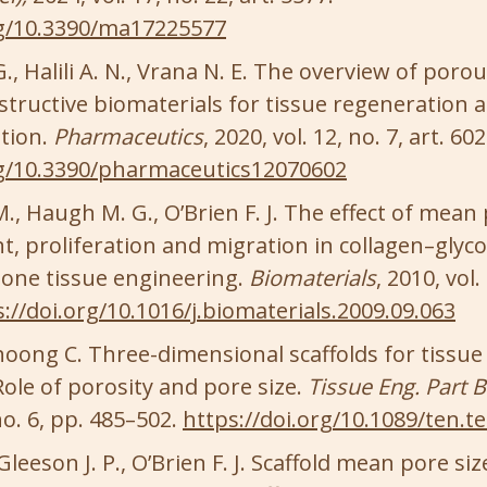
rg/10.3390/ma17225577
., Halili A. N., Vrana N. E. The overview of porou
nstructive biomaterials for tissue regeneration 
ation.
Pharmaceutics
, 2020, vol. 12, no. 7, art. 602
rg/10.3390/pharmaceutics12070602
, Haugh M. G., O’Brien F. J. The effect of mean 
nt, proliferation and migration in collagen–gly
 bone tissue engineering.
Biomaterials
, 2010, vol.
://doi.org/10.1016/j.biomaterials.2009.09.063
Choong C. Three-dimensional scaffolds for tissu
Role of porosity and pore size.
Tissue Eng. Part 
no. 6, pp. 485–502.
https://doi.org/10.1089/ten.t
Gleeson J. P., O’Brien F. J. Scaffold mean pore si