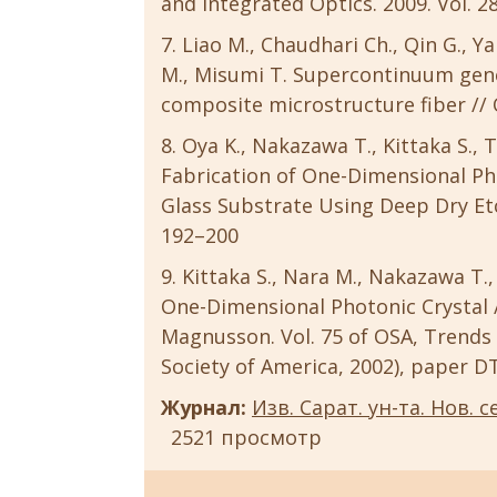
and Integrated Optics. 2009. Vol. 28
Liao M., Chaudhari Ch., Qin G., Ya
M., Misumi T. Supercontinuum gener
composite microstructure fiber // O
Oya K., Nakazawa T., Kittaka S., T
Fabrication of One-Dimensional Pho
Glass Substrate Using Deep Dry Etch
192–200
Kittaka S., Nara M., Nakazawa T.
One-Dimensional Photonic Crystal //
Magnusson. Vol. 75 of OSA, Trends 
Society of America, 2002), paper D
Журнал:
Изв. Сарат. ун-та. Нов. с
2521 просмотр