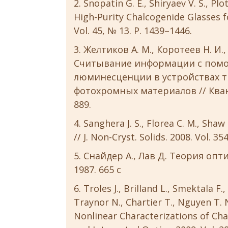
Snopatin G. E., Shiryaev V. S., Pl
High-Purity Chalcogenide Glasses fo
Vol. 45, № 13. Р. 1439–1446.
Желтиков А. М., Коротеев Н. И.,
Считывание информации с пом
люминесценции в устройствах т
фотохромных материалов // Квант.
889.
Sanghera J. S., Florea C. M., Sha
// J. Non-Cryst. Solids. 2008. Vol. 35
Снайдер A., Лав Д. Теория опти
1987. 665 с
Troles J., Brilland L., Smektala F
Traynor N., Chartier T., Nguyen T. N
Nonlinear Characterizations of Cha